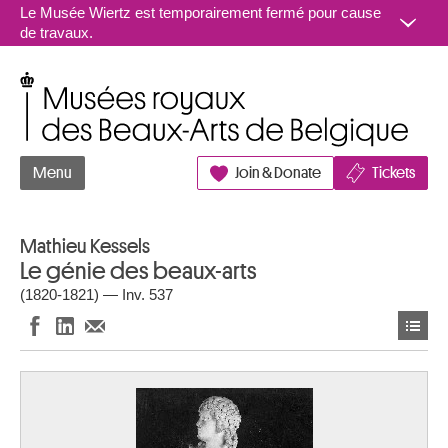
Aller au contenu
Le Musée Wiertz est temporairement fermé pour cause
de travaux.
Musées royaux des Beaux-Arts de Belgique
Menu
Join & Donate
Tickets
Mathieu Kessels
Le génie des beaux-arts
(1820-1821) — Inv. 537