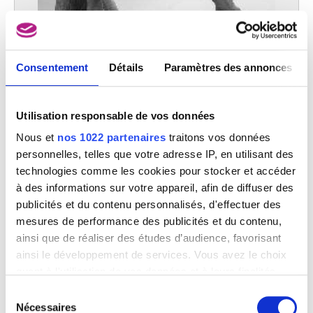
Discobole
Consentement
Détails
Paramètres des annonces
Mathieu Kessels
Utilisation responsable de vos données
Nous et
nos 1022 partenaires
traitons vos données
Image non disponible
personnelles, telles que votre adresse IP, en utilisant des
technologies comme les cookies pour stocker et accéder
Discobole
à des informations sur votre appareil, afin de diffuser des
Mathieu Kessels
publicités et du contenu personnalisés, d'effectuer des
mesures de performance des publicités et du contenu,
ainsi que de réaliser des études d’audience, favorisant
ainsi le développement de services. Vous avez le choix
quant à l'utilisation de vos données et à leurs finalités.
Vous pouvez modifier ou retirer votre consentement à
Sélection
tout moment en consultant la Déclaration relative aux
Nécessaires
du