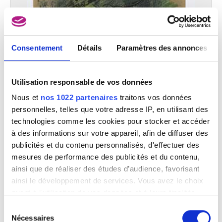
Consentement
Détails
Paramètres des annonces
Utilisation responsable de vos données
Nous et
nos 1022 partenaires
traitons vos données
personnelles, telles que votre adresse IP, en utilisant des
technologies comme les cookies pour stocker et accéder
à des informations sur votre appareil, afin de diffuser des
publicités et du contenu personnalisés, d'effectuer des
mesures de performance des publicités et du contenu,
ainsi que de réaliser des études d’audience, favorisant
ainsi le développement de services. Vous avez le choix
quant à l'utilisation de vos données et à leurs finalités.
Vous pouvez modifier ou retirer votre consentement à
Sélection
Florence au jardin
tout moment en consultant la Déclaration relative aux
Nécessaires
du