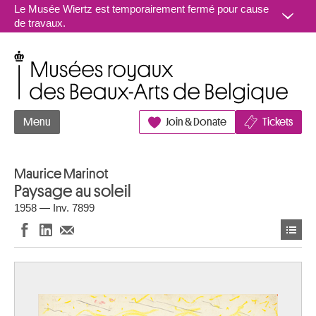
Aller au contenu
Le Musée Wiertz est temporairement fermé pour cause
de travaux.
Musées royaux des Beaux-Arts de Belgique
Menu
Join & Donate
Tickets
Maurice Marinot
Paysage au soleil
1958 — Inv. 7899