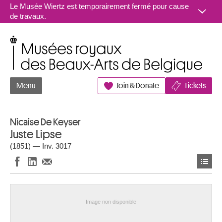
Aller au contenu
Le Musée Wiertz est temporairement fermé pour cause
de travaux.
Musées royaux des Beaux-Arts de Belgique
Menu
Join & Donate
Tickets
Nicaise De Keyser
Juste Lipse
(1851) — Inv. 3017
Image non disponible