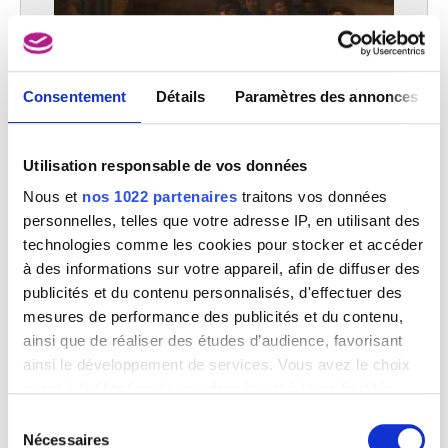
Consentement
Détails
Paramètres des annonces
Utilisation responsable de vos données
Cabaret
Pieter de Bloot
Nous et
nos 1022 partenaires
traitons vos données
personnelles, telles que votre adresse IP, en utilisant des
technologies comme les cookies pour stocker et accéder
à des informations sur votre appareil, afin de diffuser des
publicités et du contenu personnalisés, d'effectuer des
mesures de performance des publicités et du contenu,
ainsi que de réaliser des études d’audience, favorisant
ainsi le développement de services. Vous avez le choix
quant à l'utilisation de vos données et à leurs finalités.
Vous pouvez modifier ou retirer votre consentement à
Sélection
tout moment en consultant la Déclaration relative aux
Nécessaires
du