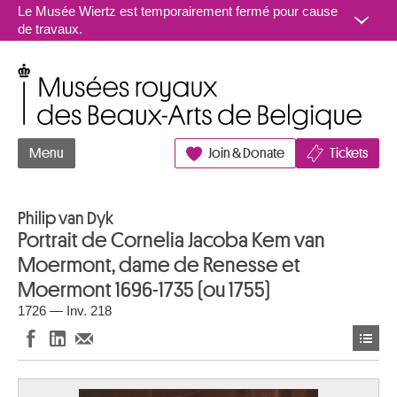
Aller au contenu
Le Musée Wiertz est temporairement fermé pour cause
de travaux.
Musées royaux des Beaux-Arts de Belgique
Menu
Join & Donate
Tickets
Philip van Dyk
Portrait de Cornelia Jacoba Kem van
Moermont, dame de Renesse et
Moermont 1696-1735 (ou 1755)
1726 — Inv. 218