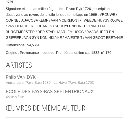
Toile
Signature et date au milieu à gauche : P. van Dyk 1726 ; inscription
découverte au revers de la toile lors du rentoilage en 1969 : VROUWE /
CORNELIA JACOBA KEMP / VAN MOERMONT / TWEEDE HUYSVROUWE
/ VAN DEN HEERE IOHANES / SCHUYLENBURCH / RAAD EN
BURGEMEESTER / DER STAD HAARLEM HOOG / RAADSHEER EN
GRIFFIER / VAN SYN KONINKLYKE / MAIESTEIT / VAN GROOT BRETANIE
Dimensions : 54,5 x 45
Origine : Provenance inconnue. Première mention cat. 1832, n° 170
ARTISTES
Philip VAN DYK
Amsterdam (Pays-Bas) 1680 - La Haye (Pays-Bas) 1753
ECOLE DES PAYS-BAS SEPTENTRIONAUX
XVIIe siècle
ŒUVRES DE MÊME AUTEUR