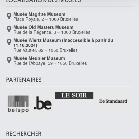
LOCALISATION DES MUSÉES
avec d'autres informations que vous leur avez fournies
ou qu'ils ont collectées lors de votre utilisation de leurs
Musée Magritte Museum
services.
Place Royale, 2 – 1000 Bruxelles
Musée Old Masters Museum
Rue de la Régence, 3 – 1000 Bruxelles
Musée Wiertz Museum (Inaccessible à partir du
11.10.2024)
Rue Vautier, 62 – 1050 Bruxelles
Musée Meunier Museum
Rue de l’Abbaye, 59 – 1050 Bruxelles
PARTENAIRES
RECHERCHER