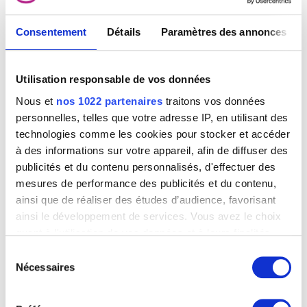
Consentement
Détails
Paramètres des annonces
Utilisation responsable de vos données
Nous et
nos 1022 partenaires
traitons vos données
personnelles, telles que votre adresse IP, en utilisant des
technologies comme les cookies pour stocker et accéder
à des informations sur votre appareil, afin de diffuser des
publicités et du contenu personnalisés, d'effectuer des
mesures de performance des publicités et du contenu,
ainsi que de réaliser des études d’audience, favorisant
ainsi le développement de services. Vous avez le choix
quant à l'utilisation de vos données et à leurs finalités.
Samuel Hahnemann (1755-1843)
Vous pouvez modifier ou retirer votre consentement à
Pierre-Jean David d'Angers
Sélection
tout moment en consultant la Déclaration relative aux
Nécessaires
du
cookies ou en cliquant sur l'icône de confidentialité.
consentement