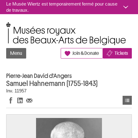
Aller au contenu
Le Musée Wiertz est temporairement fermé pour cause
de travaux.
Musées royaux des Beaux-Arts de Belgique
Menu
Join & Donate
Tickets
Pierre-Jean David d'Angers
Samuel Hahnemann (1755-1843)
Inv. 11957