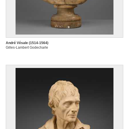
André Vésale (1514-1564)
Gilles-Lambert Godecharle