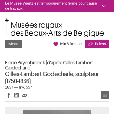
Aller au contenu
Le Musée Wiertz est temporairement fermé pour cause
de travaux.
Musées royaux des Beaux-Arts de Belgique
Menu
Join & Donate
Tickets
Pierre Puyenbroeck (d'après Gilles-Lambert
Godecharle)
Gilles-Lambert Godecharle, sculpteur
(1750-1836)
1837 — Inv. 557