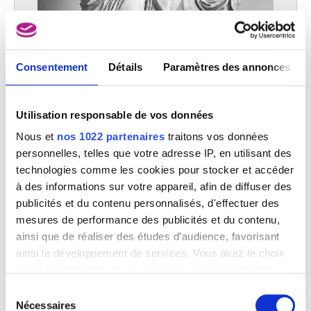
Consentement
Détails
Paramètres des annonces
Utilisation responsable de vos données
Nous et
nos 1022 partenaires
traitons vos données
personnelles, telles que votre adresse IP, en utilisant des
technologies comme les cookies pour stocker et accéder
à des informations sur votre appareil, afin de diffuser des
publicités et du contenu personnalisés, d'effectuer des
mesures de performance des publicités et du contenu,
Bacchus et Ariane
ainsi que de réaliser des études d’audience, favorisant
Gilles-Lambert Godecharle
ainsi le développement de services. Vous avez le choix
quant à l'utilisation de vos données et à leurs finalités.
Vous pouvez modifier ou retirer votre consentement à
Sélection
tout moment en consultant la Déclaration relative aux
Nécessaires
du