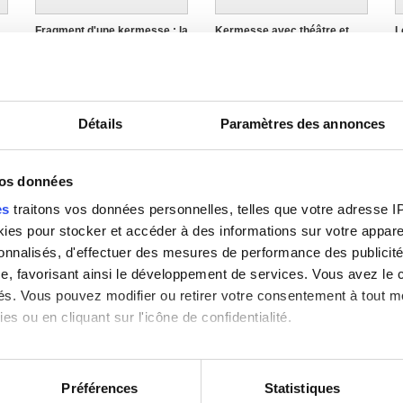
Fragment d'une kermesse : la
Kermesse avec théâtre et
L
procession
procession
B
Pieter II Brueghel
Pieter II Brueghel (ou atelier
P
de)
P
Détails
Paramètres des annonces
vos données
es
traitons vos données personnelles, telles que votre adresse IP,
es pour stocker et accéder à des informations sur votre appareil
sonnalisés, d'effectuer des mesures de performance des publicité
La chute d'Icare
La chute des anges rebelles
L
e, favorisant ainsi le développement de services. Vous avez le ch
Pieter I Bruegel (?)
Pieter I Bruegel
P
ités. Vous pouvez modifier ou retirer votre consentement à tout 
es ou en cliquant sur l'icône de confidentialité.
imerions également :
tions sur votre localisation géographique qui peuvent être précis
Préférences
Statistiques
eil en l'analysant activement pour en relever les caractéristique