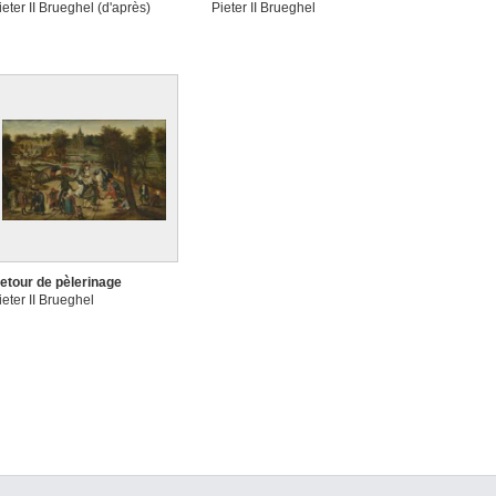
ieter II Brueghel (d'après)
Pieter II Brueghel
etour de pèlerinage
ieter II Brueghel