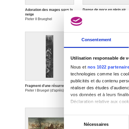
Adoration des mages sous la
Danse de noce en plein air
neige
Pieter II Brueghel
Pieter II Brueghel
Consentement
Utilisation responsable de 
Nous et
nos 1022 partenair
technologies comme les cooki
publicités et du contenu per
Fragment d'une résurrection
L'adoration des mages
réaliser des études d’audienc
Pieter I Bruegel (d'après)
Pieter I Bruegel
vos données et à leurs final
Déclaration relative aux cooki
Si vous le permettez, nous a
Sélection
Collecter des informa
Nécessaires
du
Identifier votre appar