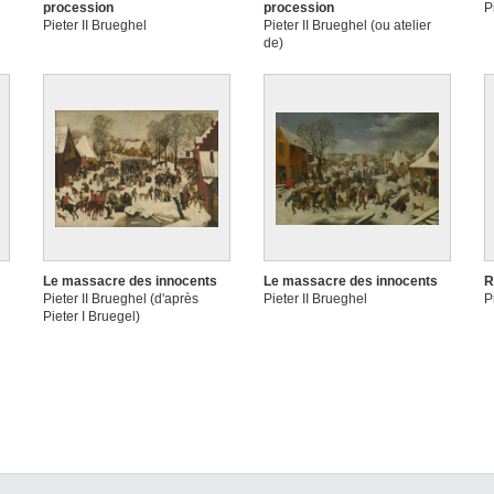
procession
procession
P
Pieter II Brueghel
Pieter II Brueghel (ou atelier
de)
Le massacre des innocents
Le massacre des innocents
R
Pieter II Brueghel (d'après
Pieter II Brueghel
P
Pieter I Bruegel)