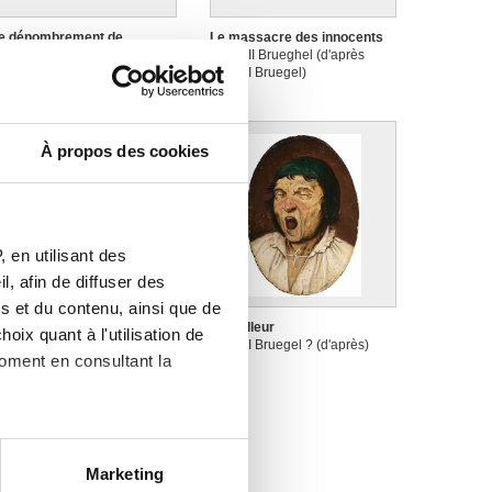
e dénombrement de
Le massacre des innocents
ethléem
Pieter II Brueghel (d'après
ieter II Brueghel (d'après
Pieter I Bruegel)
ieter I Bruegel)
À propos des cookies
 en utilisant des
, afin de diffuser des
s et du contenu, ainsi que de
a Prudence
Le bâilleur
oix quant à l'utilisation de
ieter I Bruegel
Pieter I Bruegel ? (d'après)
moment en consultant la
es à plusieurs mètres près
Marketing
s spécifiques (empreintes