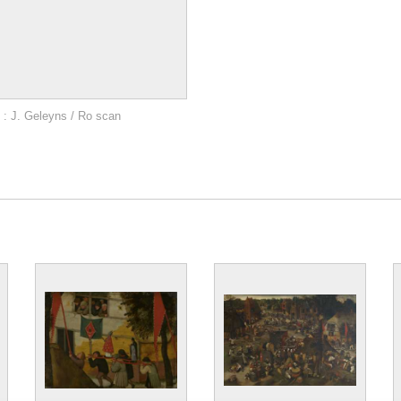
 : J. Geleyns / Ro scan