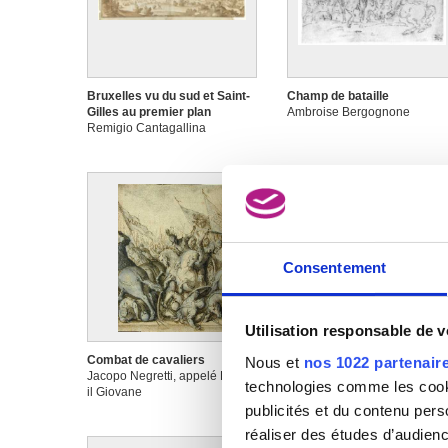
Bruxelles vu du sud et Saint-
Champ de bataille
Gilles au premier plan
Ambroise Bergognone
Remigio Cantagallina
Consentement
Utilisation responsable de 
Combat de cavaliers
Composition allégorique.
Nous et
nos 1022 partenair
Jacopo Negretti, appelé Palma
Guerrier appuyé contre une
technologies comme les cooki
il Giovane
colonne ; à sa droite : group
de cinq figures, derrière lui :
publicités et du contenu per
saint Georges qui a tué le
réaliser des études d’audienc
dragon et ; dans le ciel : la