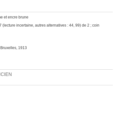
me et encre brune
(lecture incertaine, autres alternatives : 44, 99) de 2 ; coin
 Bruxelles, 1913
NCIEN