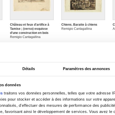
Château et feux d'artifice à
Chiens. Baratte à chiens
C
Tamise ; (verso) esquisse
Remigio Cantagallina
A
d'une construction en bois
Remigio Cantagallina
Détails
Paramètres des annonces
vos données
Copie fragmentaire d'après
Curistes près de la source de
C
es
traitons vos données personnelles, telles que votre adresse IP,
La dispute entre sainte
Géronstère à Spa
T
es pour stocker et accéder à des informations sur votre appareil
e
Catherine et les philosophes
Remigio Cantagallina
R
d'Alexandrie du Bréviaire de
sonnalisés, d'effectuer des mesures de performance des publicité
Grimani
e, favorisant ainsi le développement de services. Vous avez le ch
Federico Zuccari