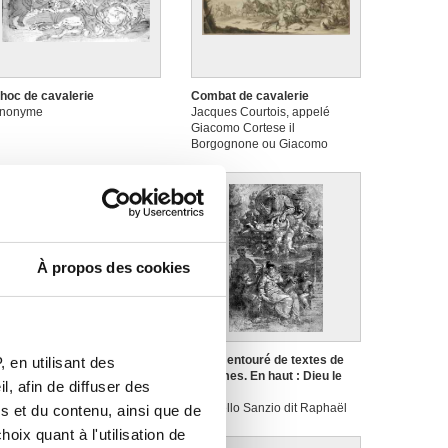
hoc de cavalerie
Combat de cavalerie
nonyme
Jacques Courtois, appelé
Giacomo Cortese il
Borgognone ou Giacomo
Borgognone delle Battaglie
À propos des cookies
uristes près de la source de
David entouré de textes de
 en utilisant des
onnelet à Spa
psaumes. En haut : Dieu le
, afin de diffuser des
emigio Cantagallina
Père
Raffaello Sanzio dit Raphaël
s et du contenu, ainsi que de
(école de)
oix quant à l'utilisation de