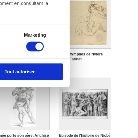
moment en consultant la
es à plusieurs mètres près
Marketing
s spécifiques (empreintes
, reportez-vous à la
section «
eux hommes nus
Deux nymphes de rivière
cole italienne
Paolo Farinati
claration sur les cookies.
Tout autoriser
nnalités relatives aux médias
on de notre site avec nos
 d'autres informations que
née porte son père, Anchise
Episode de l'histoire de Niobé