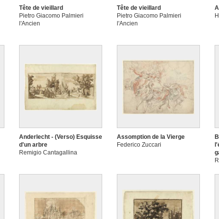
Tête de vieillard
Tête de vieillard
A
Pietro Giacomo Palmieri
Pietro Giacomo Palmieri
H
l'Ancien
l'Ancien
Anderlecht - (Verso) Esquisse
Assomption de la Vierge
B
d'un arbre
Federico Zuccari
l
Remigio Cantagallina
g
R