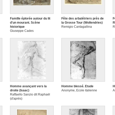
Famille éplorée autour du lit
Fête des arbalétriers près de
F
d'un mourant. Scène
la Grosse Tour (Wollendries)
R
historique
Remigio Cantagallina
R
Giuseppe Cades
Homme avançant vers la
Homme blessé. Etude
H
droite (Isaac)
Anonyme, Ecole italienne
A
Raffaello Sanzio dit Raphaël
(d'après)