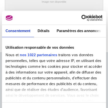
Image non disponible
Jean de Bologne
Pietro Tacca
Consentement
Détails
Paramètres des annonces
Utilisation responsable de vos données
Nous et
nos 1022 partenaires
traitons vos données
personnelles, telles que votre adresse IP, en utilisant des
À PROPOS DES MUSÉES
technologies comme les cookies pour stocker et accéder
à des informations sur votre appareil, afin de diffuser des
FAQ I Foire aux questions
Recherche
publicités et du contenu personnalisés, d'effectuer des
La bibliothèque
Infos pratiques
mesures de performance des publicités et du contenu,
Publications
Tickets
ainsi que de réaliser des études d’audience, favorisant
Service photographique
Archives
ainsi le développement de services. Vous avez le choix
Aux Musées
Archives de l'Art contemporain
quant à l'utilisation de vos données et à leurs finalités.
Événements
en Belgique
Museum Shop
Vous pouvez modifier ou retirer votre consentement à
Musée numérique