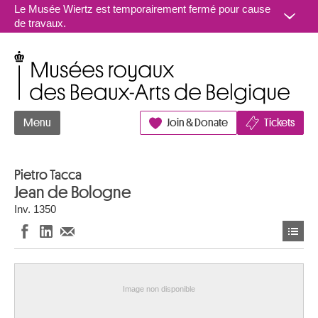
Aller au contenu
Le Musée Wiertz est temporairement fermé pour cause
de travaux.
Musées royaux des Beaux-Arts de Belgique
Menu
Join & Donate
Tickets
Pietro Tacca
Jean de Bologne
Inv. 1350
Image non disponible