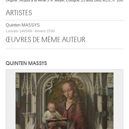
Origine : Acquis à la vente J.-P. Weyer, Cologne, 25 août 1862 et j.s., n° 206
ARTISTES
Quinten MASSYS
Louvain 1465/66 - Anvers 1530
ŒUVRES DE MÊME AUTEUR
QUINTEN MASSYS