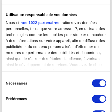
Utilisation responsable de vos données
Nous et
nos 1022 partenaires
traitons vos données
La Vierge et l'Enfant
personnelles, telles que votre adresse IP, en utilisant des
Quinten Massys (réplique)
technologies comme les cookies pour stocker et accéder
à des informations sur votre appareil, afin de diffuser des
publicités et du contenu personnalisés, d'effectuer des
mesures de performance des publicités et du contenu,
ainsi que de réaliser des études d’audience, favorisant
ainsi le développement de services. Vous avez le choix
quant à l'utilisation de vos données et à leurs finalités.
Vous pouvez modifier ou retirer votre consentement à
Sélection
tout moment en consultant la Déclaration relative aux
Nécessaires
du
cookies ou en cliquant sur l'icône de confidentialité.
consentement
Préférences
Si vous le permettez, nous aimerions également :
Collecter des informations sur votre localisation