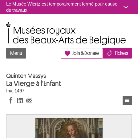
Aller au contenu
Le Musée Wiertz est temporairement fermé pour cause
de travaux.
Musées royaux des Beaux-Arts de Belgique
Menu
Join & Donate
Tickets
Quinten Massys
La Vierge à l'Enfant
Inv. 1497