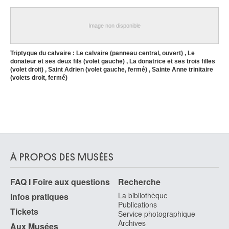
entre le temple et les pauvres ; volet droit : L'offrande de Joachim
refusée.
Quinten Massys
Image non disponible
Triptyque du calvaire : Le calvaire (panneau central, ouvert) , Le
donateur et ses deux fils (volet gauche) , La donatrice et ses trois filles
(volet droit) , Saint Adrien (volet gauche, fermé) , Sainte Anne trinitaire
(volets droit, fermé)
Quinten Massys
À PROPOS DES MUSÉES
FAQ I Foire aux questions
Recherche
La bibliothèque
Infos pratiques
Publications
Tickets
Service photographique
Archives
Aux Musées