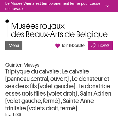
Aller au contenu
Le Musée Wiertz est temporairement fermé pour cause
de travaux.
Musées royaux des Beaux-Arts de Belgique
Menu
Join & Donate
Tickets
Quinten Massys
Triptyque du calvaire : Le calvaire
(panneau central, ouvert) , Le donateur et
ses deux fils (volet gauche) , La donatrice
et ses trois filles (volet droit) , Saint Adrien
(volet gauche, fermé) , Sainte Anne
trinitaire (volets droit, fermé)
Inv. 1236