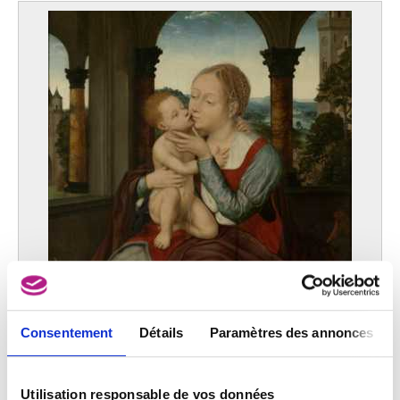
Consentement
Détails
Paramètres des annonces
La Vierge et l'Enfant
Utilisation responsable de vos données
Quinten Massys (réplique)