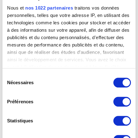
Nous et
nos 1022 partenaires
traitons vos données
personnelles, telles que votre adresse IP, en utilisant des
technologies comme les cookies pour stocker et accéder
à des informations sur votre appareil, afin de diffuser des
publicités et du contenu personnalisés, d'effectuer des
mesures de performance des publicités et du contenu,
ainsi que de réaliser des études d’audience, favorisant
ainsi le développement de services. Vous avez le choix
quant à l'utilisation de vos données et à leurs finalités.
Vous pouvez modifier ou retirer votre consentement à
Sélection
tout moment en consultant la Déclaration relative aux
Nécessaires
du
cookies ou en cliquant sur l'icône de confidentialité.
consentement
Préférences
Si vous le permettez, nous aimerions également :
Collecter des informations sur votre localisation
géographique qui peuvent être précises à plusieurs
Statistiques
mètres près
Identifier votre appareil en l'analysant activement
pour en relever les caractéristiques spécifiques