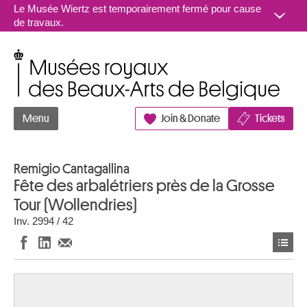
Aller au contenu
Le Musée Wiertz est temporairement fermé pour cause
de travaux.
Musées royaux des Beaux-Arts de Belgique
Menu
Join & Donate
Tickets
Remigio Cantagallina
Fête des arbalétriers près de la Grosse
Tour (Wollendries)
Inv. 2994 / 42