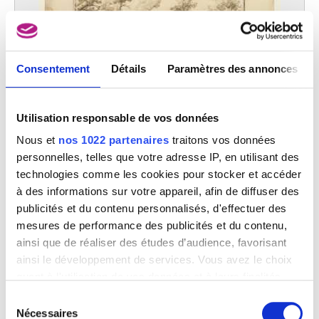
Consentement
Détails
Paramètres des annonces
Utilisation responsable de vos données
Curistes près de la source de Géronstère à Spa
Nous et
nos 1022 partenaires
traitons vos données
Remigio Cantagallina
personnelles, telles que votre adresse IP, en utilisant des
technologies comme les cookies pour stocker et accéder
à des informations sur votre appareil, afin de diffuser des
publicités et du contenu personnalisés, d'effectuer des
mesures de performance des publicités et du contenu,
ainsi que de réaliser des études d’audience, favorisant
ainsi le développement de services. Vous avez le choix
quant à l'utilisation de vos données et à leurs finalités.
Vous pouvez modifier ou retirer votre consentement à
Sélection
tout moment en consultant la Déclaration relative aux
Nécessaires
du