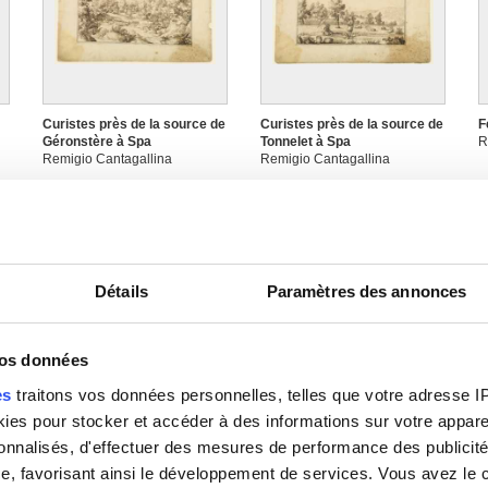
Curistes près de la source de
Curistes près de la source de
F
Géronstère à Spa
Tonnelet à Spa
R
Remigio Cantagallina
Remigio Cantagallina
Détails
Paramètres des annonces
vos données
es
traitons vos données personnelles, telles que votre adresse IP,
L'Abbaye de Forest
L'Artiste au travail devant
L
es pour stocker et accéder à des informations sur votre appareil
Remigio Cantagallina
Anderlecht
R
sonnalisés, d'effectuer des mesures de performance des publicité
Remigio Cantagallina
e, favorisant ainsi le développement de services. Vous avez le ch