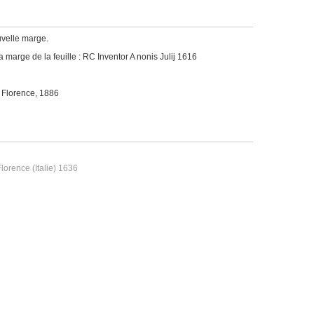
uvelle marge.
a marge de la feuille : RC Inventor A nonis Julij 1616
, Florence, 1886
Florence (Italie) 1636