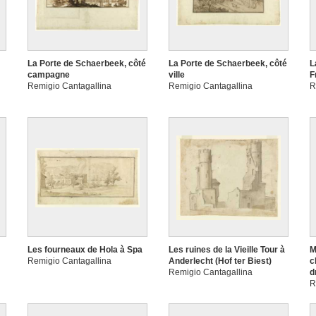
La Porte de Schaerbeek, côté
La Porte de Schaerbeek, côté
L
campagne
ville
F
Remigio Cantagallina
Remigio Cantagallina
R
Les fourneaux de Hola à Spa
Les ruines de la Vieille Tour à
M
Remigio Cantagallina
Anderlecht (Hof ter Biest)
c
Remigio Cantagallina
d
R