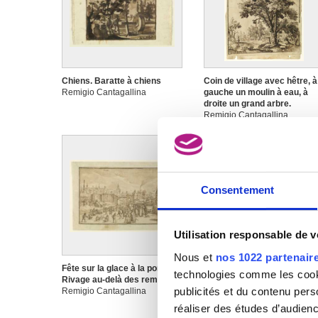
Chiens. Baratte à chiens
Coin de village avec hêtre, à
Remigio Cantagallina
gauche un moulin à eau, à
droite un grand arbre.
Remigio Cantagallina
Consentement
Utilisation responsable de 
Nous et
nos 1022 partenair
Fête sur la glace à la porte du
Homme assis en profil
technologies comme les cooki
Rivage au-delà des remparts
Remigio Cantagallina
publicités et du contenu per
Remigio Cantagallina
réaliser des études d’audienc