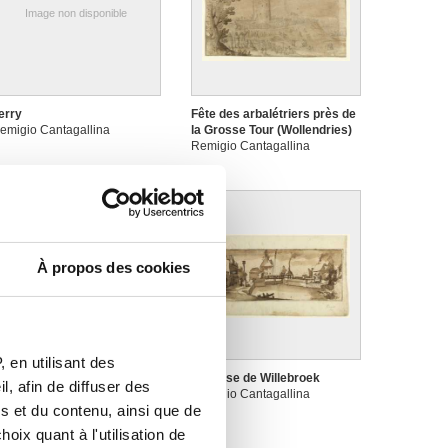
Image non disponible
erry
Fête des arbalétriers près de
emigio Cantagallina
la Grosse Tour (Wollendries)
Remigio Cantagallina
À propos des cookies
 en utilisant des
'Ecluse de Vilvorde
L'Ecluse de Willebroek
, afin de diffuser des
emigio Cantagallina
Remigio Cantagallina
s et du contenu, ainsi que de
oix quant à l'utilisation de