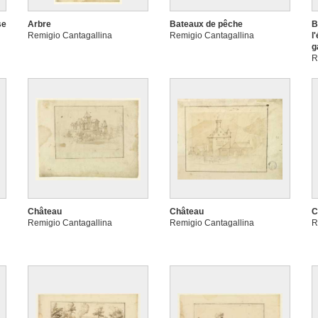
se
Arbre
Bateaux de pêche
B
Remigio Cantagallina
Remigio Cantagallina
l
g
R
Château
Château
C
Remigio Cantagallina
Remigio Cantagallina
R