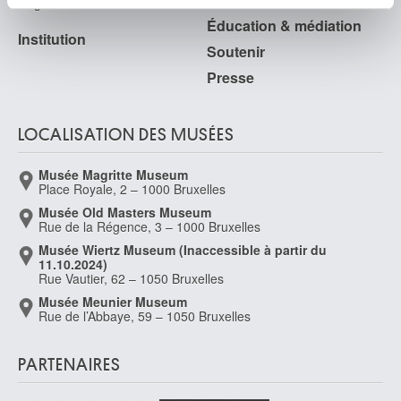
Règlement & charte du visiteur
partageons également des informations sur l'utilisation de
Éducation & médiation
notre site avec nos partenaires de médias sociaux, de
Institution
publicité et d'analyse, qui peuvent combiner celles-ci
Soutenir
avec d'autres informations que vous leur avez fournies
Presse
ou qu'ils ont collectées lors de votre utilisation de leurs
services.
LOCALISATION DES MUSÉES
Musée Magritte Museum
Place Royale, 2 – 1000 Bruxelles
Musée Old Masters Museum
Rue de la Régence, 3 – 1000 Bruxelles
Musée Wiertz Museum (Inaccessible à partir du
11.10.2024)
Rue Vautier, 62 – 1050 Bruxelles
Musée Meunier Museum
Rue de l’Abbaye, 59 – 1050 Bruxelles
PARTENAIRES