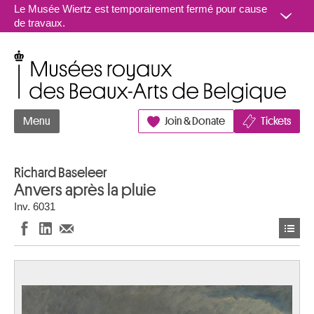
Aller au contenu
Le Musée Wiertz est temporairement fermé pour cause
de travaux.
Musées royaux des Beaux-Arts de Belgique
Menu
Join & Donate
Tickets
Richard Baseleer
Anvers après la pluie
Inv. 6031