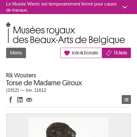
Aller au contenu
Le Musée Wiertz est temporairement fermé pour cause
de travaux.
Musées royaux des Beaux-Arts de Belgique
Menu
Join & Donate
Tickets
Rik Wouters
Torse de Madame Giroux
(1912) — Inv. 11612