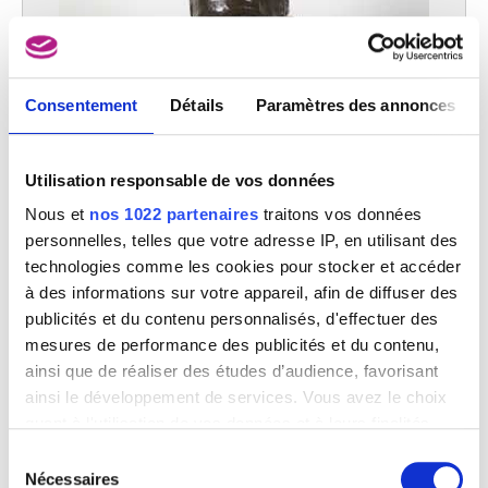
Consentement
Détails
Paramètres des annonces
Utilisation responsable de vos données
Nous et
nos 1022 partenaires
traitons vos données
Buste de vieille dame
personnelles, telles que votre adresse IP, en utilisant des
Rik Wouters
technologies comme les cookies pour stocker et accéder
à des informations sur votre appareil, afin de diffuser des
publicités et du contenu personnalisés, d'effectuer des
mesures de performance des publicités et du contenu,
ainsi que de réaliser des études d’audience, favorisant
ainsi le développement de services. Vous avez le choix
quant à l'utilisation de vos données et à leurs finalités.
Vous pouvez modifier ou retirer votre consentement à
Sélection
tout moment en consultant la Déclaration relative aux
Nécessaires
du