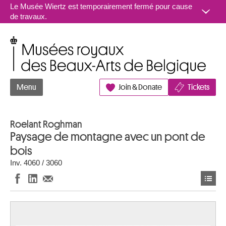
Aller au contenu
Le Musée Wiertz est temporairement fermé pour cause
de travaux.
Musées royaux des Beaux-Arts de Belgique
Menu
Join & Donate
Tickets
Roelant Roghman
Paysage de montagne avec un pont de
bois
Inv. 4060 / 3060