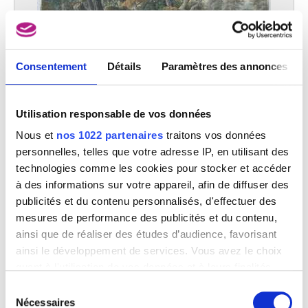
Consentement
Détails
Paramètres des annonces
Bois : à droite : vaches
Hermanus van Brussel (d'après Ruysdael)
Utilisation responsable de vos données
Nous et
nos 1022 partenaires
traitons vos données
personnelles, telles que votre adresse IP, en utilisant des
technologies comme les cookies pour stocker et accéder
à des informations sur votre appareil, afin de diffuser des
publicités et du contenu personnalisés, d'effectuer des
mesures de performance des publicités et du contenu,
ainsi que de réaliser des études d’audience, favorisant
ainsi le développement de services. Vous avez le choix
quant à l'utilisation de vos données et à leurs finalités.
Vous pouvez modifier ou retirer votre consentement à
Sélection
tout moment en consultant la Déclaration relative aux
Nécessaires
du
Bois-le-Duc