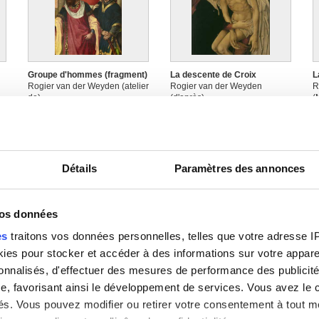
Groupe d'hommes (fragment)
La descente de Croix
L
Rogier van der Weyden (atelier
Rogier van der Weyden
R
de)
(d'après)
(
Détails
Paramètres des annonces
vos données
es
traitons vos données personnelles, telles que votre adresse IP,
es pour stocker et accéder à des informations sur votre appareil
Ouvert, volet droit, partie
Ouvert, volet droit, partie
O
sonnalisés, d'effectuer des mesures de performance des publicité
droite : La Vierge, les saintes
gauche : La mise au tombeau
d
femmes, saint Jean, Joseph
Maître de la vie de Joseph dit
d
e, favorisant ainsi le développement de services. Vous avez le ch
d'Arimathie et Nicodème
Maître de l'Abbaye d'Affligem
M
ités. Vous pouvez modifier ou retirer votre consentement à tout 
endeuillés quittent le
M