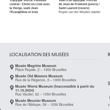
Triptyque Sforza. Panneau
Volet d'un diptyque. Portrait
central : Christ en croix avec
de Jean de Froimont (avers) /
la Vierge, saint Jean
Saint Laurent (revers)
l'Evangéliste et trois
Rogier van der Weyden (atelier
donateurs ; volet gauche :
de)
Nativité, saint Hippolyte (?) et
saint François ; volet droit :
Saint Jean-Baptiste, sainte
Catherine et sainte Barbe ;
revers, volet gauche : Saint
Jérôme et le lion ; revers,
volet droit : Saint Georges et
le dragon
Rogier van der Weyden (atelier
LOCALISATION DES MUSÉES
de)
Musée Magritte Museum
Place Royale, 2 – 1000 Bruxelles
Musée Old Masters Museum
Rue de la Régence, 3 – 1000 Bruxelles
Musée Wiertz Museum (Inaccessible à partir du
11.10.2024)
Rue Vautier, 62 – 1050 Bruxelles
Musée Meunier Museum
Rue de l’Abbaye, 59 – 1050 Bruxelles
F
n