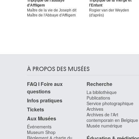
Triptyque de l'abbaye
Triptyque de la Vierge et
d'Affligem
l'Enfant
Maître de la vie de Joseph dit
Rogier van der Weyden
Maître de l'Abbaye d'Affligem
(d'après)
À PROPOS DES MUSÉES
FAQ I Foire aux
Recherche
questions
La bibliothèque
Publications
Infos pratiques
Service photographique
Tickets
Archives
Archives de l'Art
Aux Musées
contemporain en Belgique
Musée numérique
Événements
Museum Shop
Règlement & charte du
Éducation & médiatio