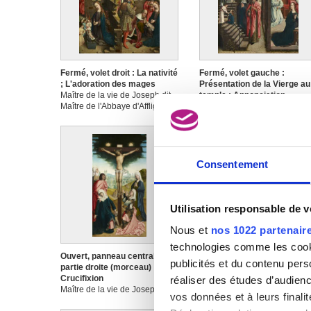
Fermé, volet droit : La nativité
Fermé, volet gauche :
; L'adoration des mages
Présentation de la Vierge au
Maître de la vie de Joseph dit
temple ; Annonciation
Maître de l'Abbaye d'Affligem
Maître de la vie de Joseph dit
Maître de l'Abbaye d'Affligem
Consentement
Utilisation responsable de 
Nous et
nos 1022 partenair
technologies comme les cooki
Ouvert, panneau central,
Ouvert, panneau central,
publicités et du contenu per
partie droite (morceau) :
partie gauche (morceau) :
Crucifixion
Portement de croix
réaliser des études d’audienc
Maître de la vie de Joseph dit
Maître de la vie de Joseph dit
vos données et à leurs final
Maître de l'Abbaye d'Affligem
Maître de l'Abbaye d'Affligem