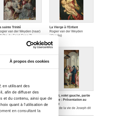
a sainte Trinité
La Vierge à l'Enfant
ogier van der Weyden (naar)
Rogier van der Weyden
Maître du Saint-Sang ?)
(d'après)
À propos des cookies
 en utilisant des
, afin de diffuser des
uvert, volet gauche, partie
Ouvert, volet gauche, partie
s et du contenu, ainsi que de
roite : Jésus parmi les
gauche : Présentation au
octeurs
temple
oix quant à l'utilisation de
aître de la vie de Joseph dit
Maître de la vie de Joseph dit
moment en consultant la
aître de l'Abbaye d'Affligem
Maître de l'Abbaye d'Affligem