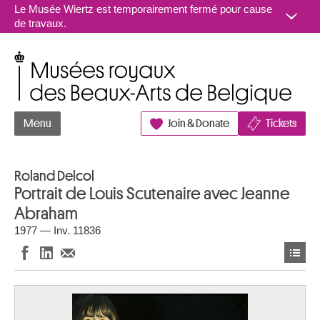
Aller au contenu
Le Musée Wiertz est temporairement fermé pour cause
de travaux.
Musées royaux des Beaux-Arts de Belgique
Menu
Join & Donate
Tickets
Roland Delcol
Portrait de Louis Scutenaire avec Jeanne
Abraham
1977 — Inv. 11836