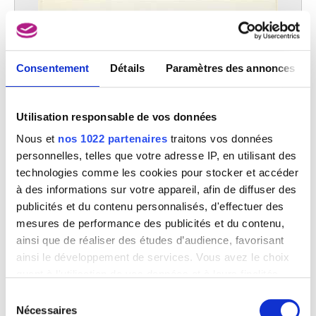
Consentement
Détails
Paramètres des annonces
Utilisation responsable de vos données
Nous et
nos 1022 partenaires
traitons vos données
personnelles, telles que votre adresse IP, en utilisant des
technologies comme les cookies pour stocker et accéder
à des informations sur votre appareil, afin de diffuser des
publicités et du contenu personnalisés, d'effectuer des
mesures de performance des publicités et du contenu,
ainsi que de réaliser des études d’audience, favorisant
ainsi le développement de services. Vous avez le choix
quant à l'utilisation de vos données et à leurs finalités.
Vous pouvez modifier ou retirer votre consentement à
Sélection
tout moment en consultant la Déclaration relative aux
Nécessaires
du