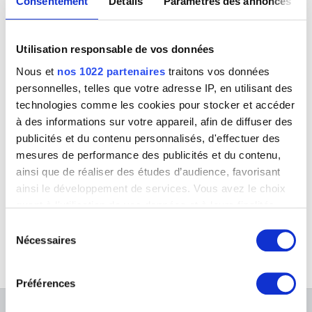
Consentement
Détails
Paramètres des annonces
Utilisation responsable de vos données
Nous et
nos 1022 partenaires
traitons vos données
personnelles, telles que votre adresse IP, en utilisant des
technologies comme les cookies pour stocker et accéder
à des informations sur votre appareil, afin de diffuser des
publicités et du contenu personnalisés, d'effectuer des
mesures de performance des publicités et du contenu,
ainsi que de réaliser des études d’audience, favorisant
Solitude. Neige
ainsi le développement de services. Vous avez le choix
Suzanne Cocq
quant à l'utilisation de vos données et à leurs finalités.
Vous pouvez modifier ou retirer votre consentement à
Sélection
tout moment en consultant la Déclaration relative aux
Nécessaires
du
cookies ou en cliquant sur l'icône de confidentialité.
consentement
Préférences
Si vous le permettez, nous aimerions également :
Collecter des informations sur votre localisation