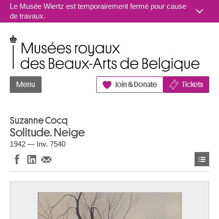
Aller au contenu
Le Musée Wiertz est temporairement fermé pour cause
de travaux.
Musées royaux des Beaux-Arts de Belgique
Menu
Join & Donate
Tickets
Suzanne Cocq
Solitude. Neige
1942 — Inv. 7540