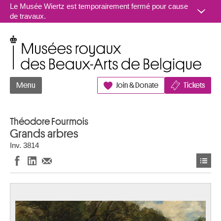
Aller au contenu
Le Musée Wiertz est temporairement fermé pour cause
de travaux.
Musées royaux des Beaux-Arts de Belgique
Menu
Join & Donate
Tickets
Théodore Fourmois
Grands arbres
Inv. 3814