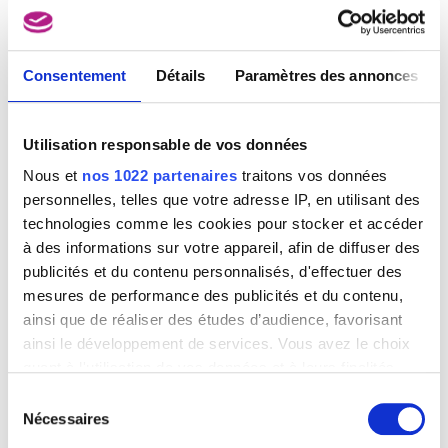
Consentement
Détails
Paramètres des annonces
Utilisation responsable de vos données
Le moulin d'Eprave
Nous et
nos 1022 partenaires
traitons vos données
Théodore Fourmois
personnelles, telles que votre adresse IP, en utilisant des
technologies comme les cookies pour stocker et accéder
à des informations sur votre appareil, afin de diffuser des
publicités et du contenu personnalisés, d'effectuer des
mesures de performance des publicités et du contenu,
ainsi que de réaliser des études d’audience, favorisant
ainsi le développement de services. Vous avez le choix
quant à l'utilisation de vos données et à leurs finalités.
Vous pouvez modifier ou retirer votre consentement à
Sélection
tout moment en consultant la Déclaration relative aux
Nécessaires
du
cookies ou en cliquant sur l'icône de confidentialité.
consentement