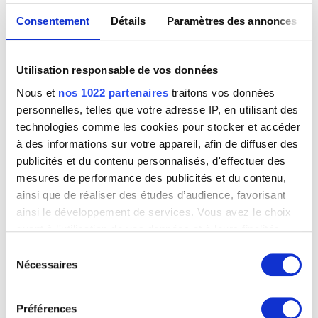
Corredor magnético
Consentement
Détails
Paramètres des annonces
Victor Magariños D.
Utilisation responsable de vos données
Nous et
nos 1022 partenaires
traitons vos données
personnelles, telles que votre adresse IP, en utilisant des
technologies comme les cookies pour stocker et accéder
à des informations sur votre appareil, afin de diffuser des
publicités et du contenu personnalisés, d'effectuer des
mesures de performance des publicités et du contenu,
ainsi que de réaliser des études d’audience, favorisant
ainsi le développement de services. Vous avez le choix
quant à l'utilisation de vos données et à leurs finalités.
Vous pouvez modifier ou retirer votre consentement à
Sélection
tout moment en consultant la Déclaration relative aux
Nécessaires
du
cookies ou en cliquant sur l'icône de confidentialité.
consentement
Energia en distintos campos
Victor Magariños D.
Préférences
Si vous le permettez, nous aimerions également :