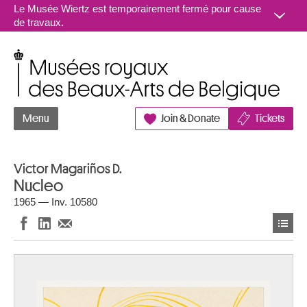
Aller au contenu
Le Musée Wiertz est temporairement fermé pour cause
de travaux.
Musées royaux des Beaux-Arts de Belgique
Menu
Join & Donate
Tickets
Victor Magariños D.
Nucleo
1965 — Inv. 10580