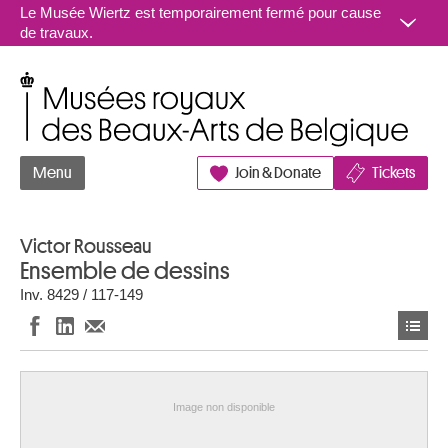
Aller au contenu
Le Musée Wiertz est temporairement fermé pour cause
de travaux.
Musées royaux des Beaux-Arts de Belgique
Menu
Join & Donate
Tickets
Victor Rousseau
Ensemble de dessins
Inv. 8429 / 117-149
Image non disponible