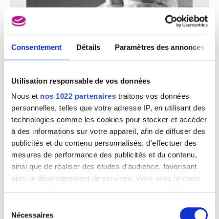
Femme accroupie buvant dans une coupe
Consentement
Détails
Paramètres des annonces
Victor Rousseau
Utilisation responsable de vos données
Nous et
nos 1022 partenaires
traitons vos données
personnelles, telles que votre adresse IP, en utilisant des
technologies comme les cookies pour stocker et accéder
à des informations sur votre appareil, afin de diffuser des
publicités et du contenu personnalisés, d'effectuer des
mesures de performance des publicités et du contenu,
ainsi que de réaliser des études d’audience, favorisant
ainsi le développement de services. Vous avez le choix
quant à l'utilisation de vos données et à leurs finalités.
Vous pouvez modifier ou retirer votre consentement à
Sélection
tout moment en consultant la Déclaration relative aux
Nécessaires
du