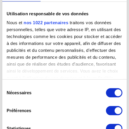
Utilisation responsable de vos données
Nous et
nos 1022 partenaires
traitons vos données
personnelles, telles que votre adresse IP, en utilisant des
technologies comme les cookies pour stocker et accéder
à des informations sur votre appareil, afin de diffuser des
publicités et du contenu personnalisés, d'effectuer des
mesures de performance des publicités et du contenu,
ainsi que de réaliser des études d’audience, favorisant
ainsi le développement de services. Vous avez le choix
quant à l'utilisation de vos données et à leurs finalités.
Vous pouvez modifier ou retirer votre consentement à
Sélection
tout moment en consultant la Déclaration relative aux
Nécessaires
du
cookies ou en cliquant sur l'icône de confidentialité.
consentement
Préférences
Si vous le permettez, nous aimerions également :
Collecter des informations sur votre localisation
géographique qui peuvent être précises à plusieurs
Statistiques