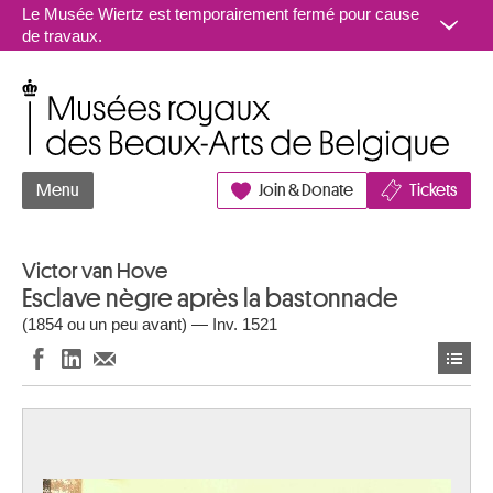
Aller au contenu
Le Musée Wiertz est temporairement fermé pour cause
de travaux.
Musées royaux des Beaux-Arts de Belgique
Menu
Join & Donate
Tickets
Victor van Hove
Esclave nègre après la bastonnade
(1854 ou un peu avant) — Inv. 1521