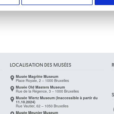
e personnaliser le contenu et les annonces, d'offrir des fonctio
rafic. Nous partageons également des informations sur l'utilisati
, de publicité et d'analyse, qui peuvent combiner celles-ci avec
ils ont collectées lors de votre utilisation de leurs services.
LOCALISATION DES MUSÉES
Musée Magritte Museum
Place Royale, 2 – 1000 Bruxelles
Musée Old Masters Museum
Rue de la Régence, 3 – 1000 Bruxelles
Musée Wiertz Museum (Inaccessible à partir du
11.10.2024)
Rue Vautier, 62 – 1050 Bruxelles
Musée Meunier Museum