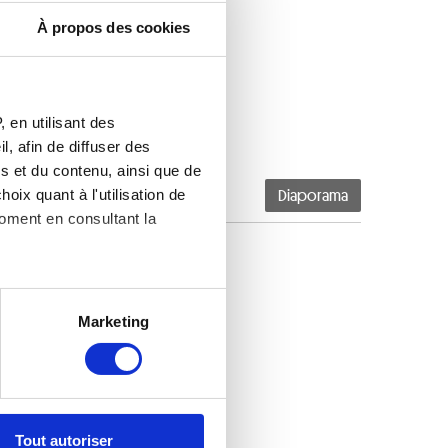
À propos des cookies
 en utilisant des
, afin de diffuser des
s et du contenu, ainsi que de
oix quant à l'utilisation de
Diaporama
moment en consultant la
es à plusieurs mètres près
Marketing
s spécifiques (empreintes
, reportez-vous à la
section «
claration sur les cookies.
Tout autoriser