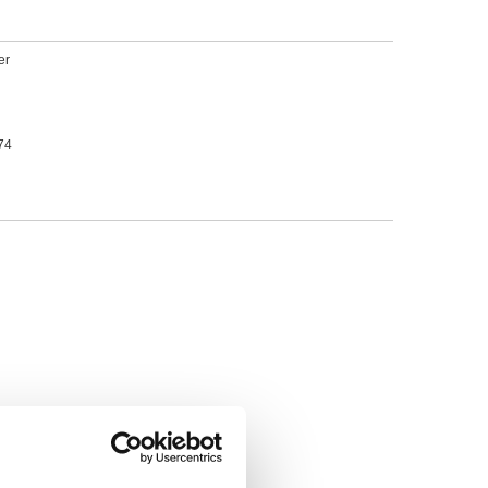
er
974