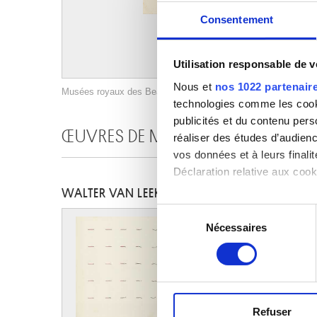
Consentement
Utilisation responsable de 
Nous et
nos 1022 partenair
Musées royaux des Beaux-Arts de Belgique, Bruxelles / photo 
technologies comme les cooki
publicités et du contenu per
ŒUVRES DE MÊME AUTEUR
réaliser des études d’audienc
vos données et à leurs final
Déclaration relative aux cooki
WALTER VAN LEEKWIJK
Si vous le permettez, nous a
Sélection
Collecter des informa
Nécessaires
du
Identifier votre appar
consentement
digitales).
Pour en savoir plus sur le tr
Détails »
. Vous pouvez modifi
Refuser