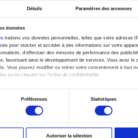
Détails
Paramètres des annonces
vos données
es
traitons vos données personnelles, telles que votre adresse IP,
: J. Geleyns - Art Photography
es pour stocker et accéder à des informations sur votre appareil
sonnalisés, d'effectuer des mesures de performance des publicité
e, favorisant ainsi le développement de services. Vous avez le ch
ités. Vous pouvez modifier ou retirer votre consentement à tout 
es ou en cliquant sur l'icône de confidentialité.
imerions également :
tions sur votre localisation géographique qui peuvent être précis
Préférences
Statistiques
eil en l'analysant activement pour en relever les caractéristique
aitement de vos données personnelles et définir vos préférences
er ou retirer votre consentement à tout moment à partir de la dé
Autoriser la sélection