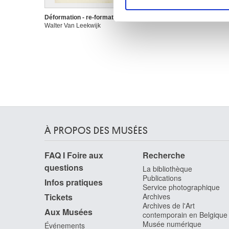
Les cookies nous permettent d
sociaux et d'analyser notre t
Déformation - re-formation
Walter Van Leekwijk
partenaires de médias sociaux
vous leur avez fournies ou qu'
À PROPOS DES MUSÉES
FAQ I Foire aux
Recherche
questions
La bibliothèque
Publications
Infos pratiques
Service photographique
Tickets
Archives
Archives de l'Art
Aux Musées
contemporain en Belgique
Musée numérique
Événements