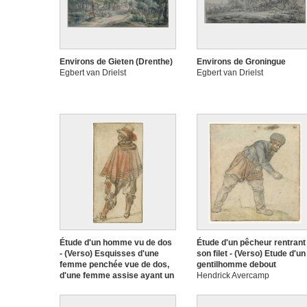
Environs de Gieten (Drenthe)
Environs de Groningue
Egbert van Drielst
Egbert van Drielst
Étude d'un homme vu de dos
Étude d'un pêcheur rentrant
- (Verso) Esquisses d'une
son filet - (Verso) Etude d'un
femme penchée vue de dos,
gentilhomme debout
d'une femme assise ayant un
Hendrick Avercamp
enfant sur les genoux, d'un
bateau à voile et d'un homme