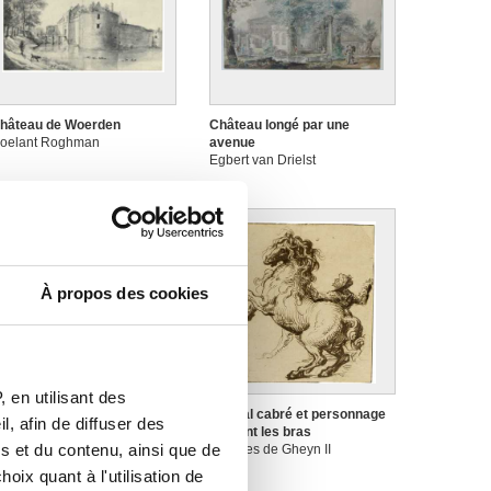
hâteau de Woerden
Château longé par une
oelant Roghman
avenue
Egbert van Drielst
À propos des cookies
 en utilisant des
hênes près d'une clairière
Cheval cabré et personnage
, afin de diffuser des
ans la forêt
ouvrant les bras
s et du contenu, ainsi que de
ornelis Hendrickszoon Vroom
Jacques de Gheyn II
oix quant à l'utilisation de