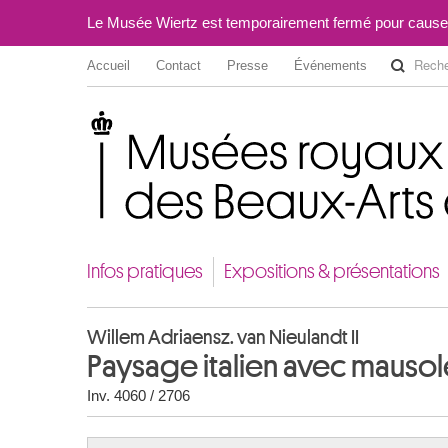
Le Musée Wiertz est temporairement fermé pour cause
Accueil
Contact
Presse
Événements
Musées royaux des Beaux-Arts de Belgique
Infos pratiques
Expositions & présentations
Willem Adriaensz. van Nieulandt II
Paysage italien avec mauso
Inv. 4060 / 2706