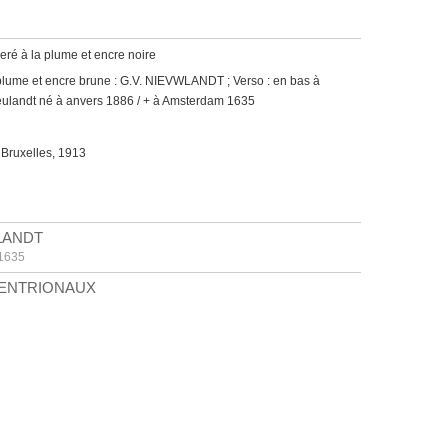
seré à la plume et encre noire
la plume et encre brune : G.V. NIEVWLANDT ; Verso : en bas à
eulandt né à anvers 1886 / + à Amsterdam 1635
 Bruxelles, 1913
ULANDT
 1635
TENTRIONAUX