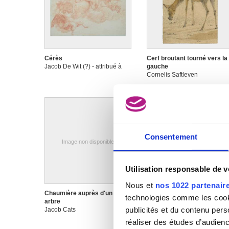
Cérès
Cerf broutant tourné vers la
Jacob De Wit (?) - attribué à
gauche
Cornelis Saftleven
Consentement
Image non disponible
Utilisation responsable de 
Nous et
nos 1022 partenair
Chaumière auprès d'un grand
Chaumière auprès d'une
technologies comme les cooki
arbre
écluse
publicités et du contenu per
Jacob Cats
Jacobus Theodorus Abels
réaliser des études d’audienc