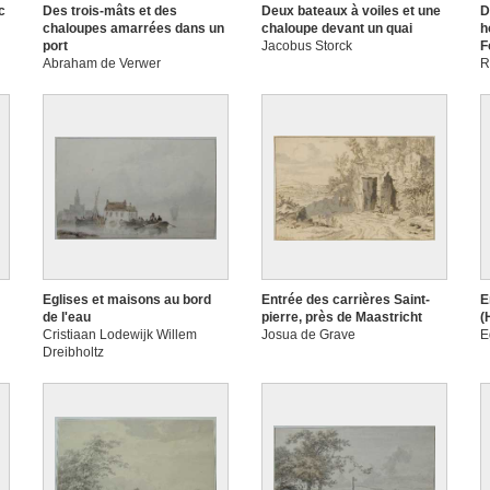
c
Des trois-mâts et des
Deux bateaux à voiles et une
D
chaloupes amarrées dans un
chaloupe devant un quai
h
port
Jacobus Storck
F
Abraham de Verwer
R
Eglises et maisons au bord
Entrée des carrières Saint-
E
de l'eau
pierre, près de Maastricht
(
Cristiaan Lodewijk Willem
Josua de Grave
E
Dreibholtz