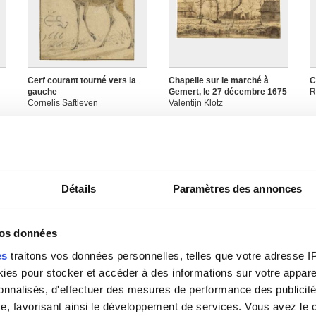
Cerf courant tourné vers la
Chapelle sur le marché à
C
gauche
Gemert, le 27 décembre 1675
R
Cornelis Saftleven
Valentijn Klotz
Détails
Paramètres des annonces
vos données
es
traitons vos données personnelles, telles que votre adresse IP,
Chaumière entourée d'arbres
Chaumières sous les arbres
C
es pour stocker et accéder à des informations sur votre appareil
Egbert van Drielst
Hermanus van Brussel
d
sonnalisés, d'effectuer des mesures de performance des publicité
C
e, favorisant ainsi le développement de services. Vous avez le ch