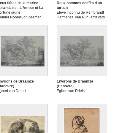
eux flûtes de la marine
Deux hommes coiffés d'un
ollandaise : L'Amour et La
turban
ortune jaune
Elève inconnu de Rembrandt
einier Nooms, dit Zeeman
Harmensz. van Rijn (actif vers
le milieu du XVIIe siècle)
nvirons de Braamze
Environs de Braamze
Hanovre)
(Hanovre)
gbert van Drielst
Egbert van Drielst