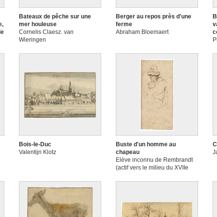
Bateaux de pêche sur une
Berger au repos près d'une
B
e,
mer houleuse
ferme
v
de
Cornelis Claesz. van
Abraham Bloemaert
c
Wieringen
P
Bois-le-Duc
Buste d'un homme au
C
Valentijn Klotz
chapeau
J
Elève inconnu de Rembrandt
(actif vers le milieu du XVIIe
siècle)