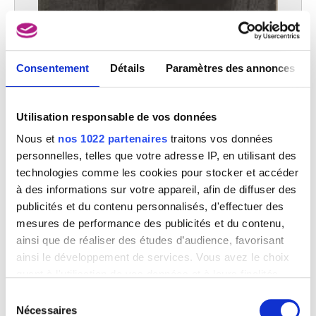
Consentement
Détails
Paramètres des annonces
Utilisation responsable de vos données
Nous et
nos 1022 partenaires
traitons vos données
personnelles, telles que votre adresse IP, en utilisant des
technologies comme les cookies pour stocker et accéder
à des informations sur votre appareil, afin de diffuser des
Effet de lumière
publicités et du contenu personnalisés, d'effectuer des
Xavier Mellery
mesures de performance des publicités et du contenu,
ainsi que de réaliser des études d’audience, favorisant
ainsi le développement de services. Vous avez le choix
quant à l'utilisation de vos données et à leurs finalités.
Vous pouvez modifier ou retirer votre consentement à
Sélection
tout moment en consultant la Déclaration relative aux
Nécessaires
du