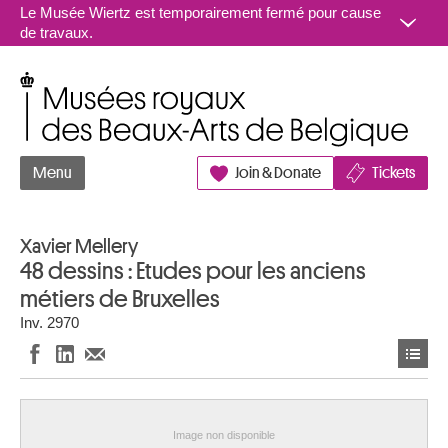
Aller au contenu
Le Musée Wiertz est temporairement fermé pour cause
de travaux.
Musées royaux des Beaux-Arts de Belgique
Menu
Join & Donate
Tickets
Xavier Mellery
48 dessins : Etudes pour les anciens
métiers de Bruxelles
Inv. 2970
Image non disponible