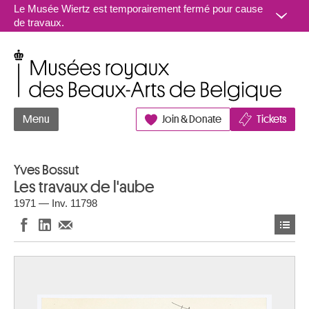
Aller au contenu
Le Musée Wiertz est temporairement fermé pour cause
de travaux.
Musées royaux des Beaux-Arts de Belgique
Menu
Join & Donate
Tickets
Yves Bossut
Les travaux de l'aube
1971 — Inv. 11798