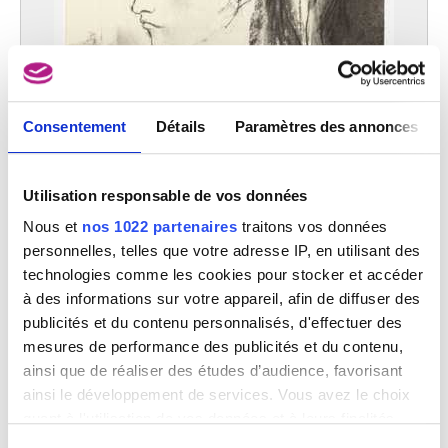
Consentement
Détails
Paramètres des annonces
Utilisation responsable de vos données
Nous et
nos 1022 partenaires
traitons vos données
personnelles, telles que votre adresse IP, en utilisant des
technologies comme les cookies pour stocker et accéder
à des informations sur votre appareil, afin de diffuser des
publicités et du contenu personnalisés, d'effectuer des
Portrait de qui il sait
mesures de performance des publicités et du contenu,
Yves Bossut
ainsi que de réaliser des études d’audience, favorisant
ainsi le développement de services. Vous avez le choix
quant à l'utilisation de vos données et à leurs finalités.
Vous pouvez modifier ou retirer votre consentement à