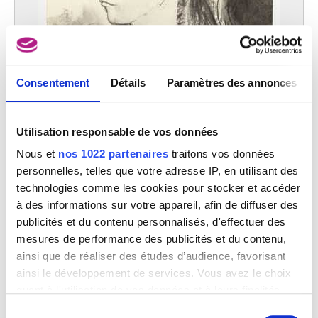
Consentement
Détails
Paramètres des annonces
Utilisation responsable de vos données
Nous et
nos 1022 partenaires
traitons vos données
personnelles, telles que votre adresse IP, en utilisant des
technologies comme les cookies pour stocker et accéder
à des informations sur votre appareil, afin de diffuser des
Portrait de qui il sait
publicités et du contenu personnalisés, d'effectuer des
Yves Bossut
mesures de performance des publicités et du contenu,
ainsi que de réaliser des études d’audience, favorisant
ainsi le développement de services. Vous avez le choix
quant à l'utilisation de vos données et à leurs finalités.
Vous pouvez modifier ou retirer votre consentement à
Sélection