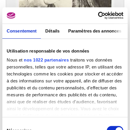
Consentement
Détails
Paramètres des annonces
Utilisation responsable de vos données
Nous et
nos 1022 partenaires
traitons vos données
personnelles, telles que votre adresse IP, en utilisant des
technologies comme les cookies pour stocker et accéder
à des informations sur votre appareil, afin de diffuser des
Portrait de qui il sait
publicités et du contenu personnalisés, d'effectuer des
Yves Bossut
mesures de performance des publicités et du contenu,
ainsi que de réaliser des études d’audience, favorisant
ainsi le développement de services. Vous avez le choix
quant à l'utilisation de vos données et à leurs finalités.
Vous pouvez modifier ou retirer votre consentement à
Sélection
tout moment en consultant la Déclaration relative aux