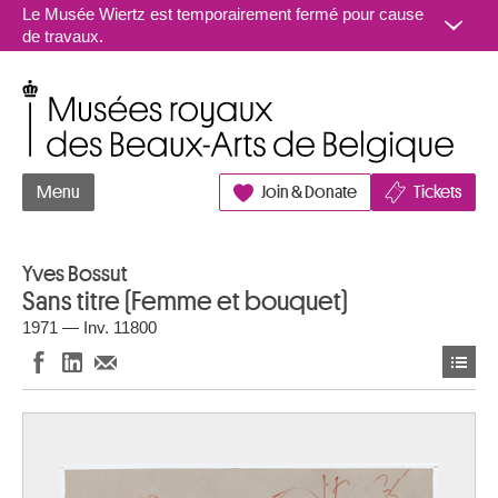
Aller au contenu
Le Musée Wiertz est temporairement fermé pour cause
de travaux.
Musées royaux des Beaux-Arts de Belgique
Menu
Join & Donate
Tickets
Yves Bossut
Sans titre (Femme et bouquet)
1971 — Inv. 11800