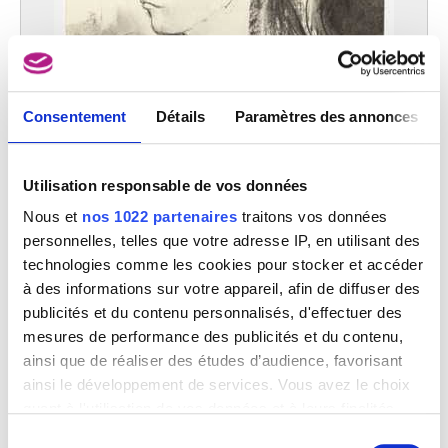
Consentement
Détails
Paramètres des annonces
Utilisation responsable de vos données
Nous et
nos 1022 partenaires
traitons vos données
personnelles, telles que votre adresse IP, en utilisant des
technologies comme les cookies pour stocker et accéder
à des informations sur votre appareil, afin de diffuser des
Portrait de qui il sait
publicités et du contenu personnalisés, d'effectuer des
Yves Bossut
mesures de performance des publicités et du contenu,
ainsi que de réaliser des études d’audience, favorisant
ainsi le développement de services. Vous avez le choix
quant à l'utilisation de vos données et à leurs finalités.
Vous pouvez modifier ou retirer votre consentement à
Sélection