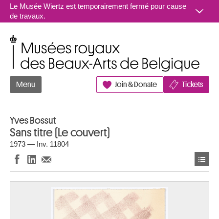
Aller au contenu
Le Musée Wiertz est temporairement fermé pour cause
de travaux.
Musées royaux des Beaux-Arts de Belgique
Menu
Join & Donate
Tickets
Yves Bossut
Sans titre (Le couvert)
1973 — Inv. 11804