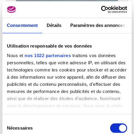
Consentement
Détails
Paramètres des annonces
Utilisation responsable de vos données
Nous et
nos 1022 partenaires
traitons vos données
personnelles, telles que votre adresse IP, en utilisant des
technologies comme les cookies pour stocker et accéder
à des informations sur votre appareil, afin de diffuser des
publicités et du contenu personnalisés, d'effectuer des
mesures de performance des publicités et du contenu,
ainsi que de réaliser des études d’audience, favorisant
ainsi le développement de services. Vous avez le choix
quant à l'utilisation de vos données et à leurs finalités.
Vous pouvez modifier ou retirer votre consentement à
Sélection
tout moment en consultant la Déclaration relative aux
L'avion
Nécessaires
du
Yves Tanguy