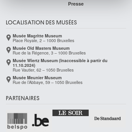
Presse
publicité et d'analyse, qui peuvent combiner celles-ci
avec d'autres informations que vous leur avez fournies
ou qu'ils ont collectées lors de votre utilisation de leurs
LOCALISATION DES MUSÉES
services.
Musée Magritte Museum
Place Royale, 2 – 1000 Bruxelles
Musée Old Masters Museum
Rue de la Régence, 3 – 1000 Bruxelles
Musée Wiertz Museum (Inaccessible à partir du
11.10.2024)
Rue Vautier, 62 – 1050 Bruxelles
Musée Meunier Museum
Rue de l’Abbaye, 59 – 1050 Bruxelles
PARTENAIRES