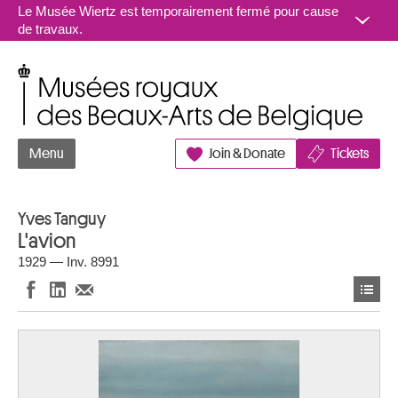
Aller au contenu
Le Musée Wiertz est temporairement fermé pour cause
de travaux.
Musées royaux des Beaux-Arts de Belgique
Menu
Join & Donate
Tickets
Yves Tanguy
L'avion
1929 — Inv. 8991