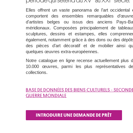
période qui s’étend du XV
au XXI
siècle.
Elles offrent un vaste panorama de l’art occidental 
comportent des ensembles remarquables d’œuvr
d'artistes belges ou issus des anciens Pays-B
méridionaux. Composées principalement de tableau
sculptures, dessins et estampes, elles comprenne
également, notamment grâce à des dons ou des dépôt
des pièces d’art décoratif et de mobilier ainsi q
quelques œuvres extra-européennes.
Notre catalogue en ligne recense actuellement plus 
10.000 œuvres, parmi les plus représentatives d
collections.
BASE DE DONNÉES DES BIENS CULTURELS - SECOND
GUERRE MONDIALE
INTRODUIRE UNE DEMANDE DE PRÊT