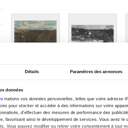
Fin d'hiver
Kamerdelle sous la neige
L
Détails
Paramètres des annonces
Philibert Cockx
Philibert Cockx
P
vos données
es
traitons vos données personnelles, telles que votre adresse IP,
es pour stocker et accéder à des informations sur votre appareil
sonnalisés, d'effectuer des mesures de performance des publicité
e, favorisant ainsi le développement de services. Vous avez le ch
ités. Vous pouvez modifier ou retirer votre consentement à tout 