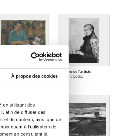
a liseuse
La mère de l'artiste
À propos des cookies
hilibert Cockx
Philibert Cockx
 en utilisant des
, afin de diffuser des
s et du contenu, ainsi que de
oix quant à l'utilisation de
moment en consultant la