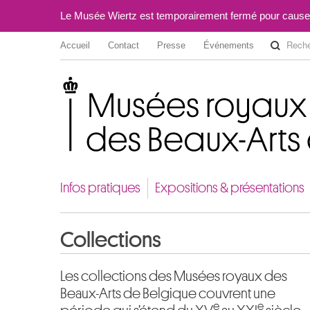
Le Musée Wiertz est temporairement fermé pour cause
Accueil
Contact
Presse
Événements
Musées royaux des Beaux-Arts de Belgique
Infos pratiques
Expositions & présentations
Collections
Les collections des Musées royaux des
Beaux-Arts de Belgique couvrent une
e
e