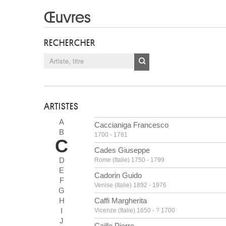
Œuvres
RECHERCHER
ARTISTES
A
Caccianiga Francesco
B
1700 - 1781
C
Cades Giuseppe
D
Rome (Italie) 1750 - 1799
E
Cadorin Guido
F
Venise (Italie) 1892 - 1976
G
H
Caffi Margherita
I
Vicenze (Italie) 1650 - ? 1700
J
Caille Pierre