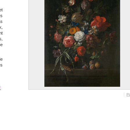
et
es
as
x,
nt
N
s,
ue
de
es
E
P