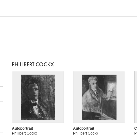
PHILIBERT COCKX
Autoportrait
Autoportrait
C
Philibert Cockx
Philibert Cockx
P