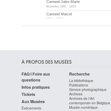
Canneel Jules-Marie
Bruxelles 1881 - 1953
Canneel Marcel
1894 - 1953
Canneel Théodore-Joseph
Gand 1817 - 1892
Canova Antonio
Possagno (Italie) 1757 - Venise (Italie) 1822
Cantagallina Remigio
Sansepolcro / Florence (Italie) 1583 - Florence
(Italie) 1636
À PROPOS DES MUSÉES
Cantré Jozef
FAQ I Foire aux
Recherche
Gand 1890 - 1957
questions
La bibliothèque
Cap d'Encre
Publications
1963
Infos pratiques
Service photographique
Capogrossi Giuseppe
Tickets
Archives
Archives de l'Art
Rome (Italie) 1900 - 1972
Aux Musées
contemporain en Belgique
Capouillard
Musée numérique
Événements
Le Mans, Sarthe (France) 1918