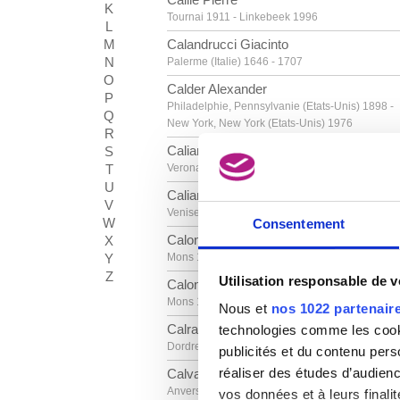
K
Tournai 1911 - Linkebeek 1996
L
M
Calandrucci Giacinto
N
Palerme (Italie) 1646 - 1707
O
Calder Alexander
P
Philadelphie, Pennsylvanie (Etats-Unis) 1898 -
Q
New York, New York (Etats-Unis) 1976
R
Caliari Benedetto
S
T
Verona (Italië) 1438 - 1598
U
Caliari Carletto
V
Venise (Italie) 1570 - 1596
W
Consentement
Calonne Cécile
X
Y
Mons 1936
Z
Utilisation responsable de 
Calonne Jacques
Mons 1930
Nous et
nos 1022 partenair
Calraet Abraham van
technologies comme les cooki
Dordrecht (Pays-Bas) 1642 - 1722
publicités et du contenu per
réaliser des études d’audienc
Calvaert Denys
Anvers vers 1540 - Bologne (Italie) 1619
vos données et à leurs final