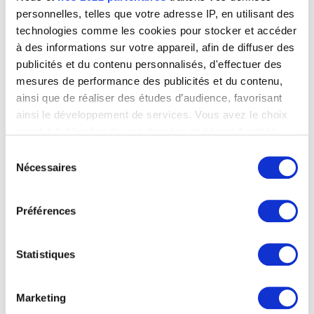
personnelles, telles que votre adresse IP, en utilisant des
De Bremaecker Eugène
Bruxelles 1879 - 1963
technologies comme les cookies pour stocker et accéder
Fêtes de la Wallonie à Nivelles
à des informations sur votre appareil, afin de diffuser des
de Brichy Charles
Benoit de Pierpont
publicités et du contenu personnalisés, d'effectuer des
Wetteren 1878 - Bruxelles 1913
mesures de performance des publicités et du contenu,
de Brocas Maurice
ainsi que de réaliser des études d’audience, favorisant
Bruxelles 1892 - Uccle / Bruxelles 1948
ainsi le développement de services. Vous avez le choix
de Bruycker Jules
quant à l'utilisation de vos données et à leurs finalités.
Gand 1870 - 1945
Vous pouvez modifier ou retirer votre consentement à
Sélection
De Bruyn Nicolaas
tout moment en consultant la Déclaration relative aux
Nécessaires
du
Anvers 1580 - Rotterdam (Pays-Bas) 1656
cookies ou en cliquant sur l'icône de confidentialité.
consentement
de Burbure Louis
Schaerbeek / Bruxelles 1837 - Bruxelles 1911
Préférences
Si vous le permettez, nous aimerions également :
de Caulery Louis
Collecter des informations sur votre localisation
Cambrai, Nord (France) ? vers 1580 - Anvers 1621/22
géographique qui peuvent être précises à plusieurs
Statistiques
de Cauwer Joseph
mètres près
Beveren-Waes 1779 - Gand 1854
Identifier votre appareil en l'analysant activement
pour en relever les caractéristiques spécifiques
de Champaigne Jean-Baptiste
Marketing
La butte du lion de Waterloo
(empreintes digitales).
Bruxelles 1631 - Paris (France) 1681
Benoit de Pierpont