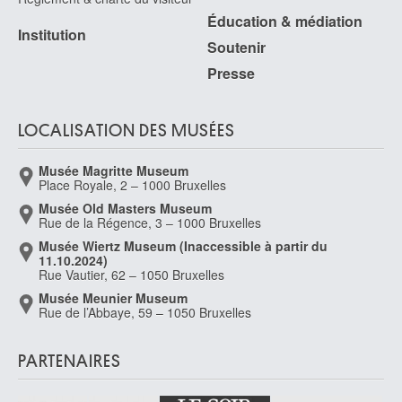
Baasrode / Termonde 1750 - Bruxelles 1828
Éducation & médiation
Institution
de Landtsheer Jean-Baptiste
Soutenir
Bruxelles 1797 - 1845
Presse
de Largillierre Nicolas
Paris (France) 1656 - 1746
LOCALISATION DES MUSÉES
de László Philip Alexius
Budapest (Hongrie) 1869 - Londres (Angleterre, Royaume-Uni) 1937
Musée Magritte Museum
de Latour Edouard
Place Royale, 2 – 1000 Bruxelles
Bruxelles 1816 - Schaerbeek / Bruxelles 1863
Musée Old Masters Museum
de Luyck Philippe
Rue de la Régence, 3 – 1000 Bruxelles
Alost 1952
Musée Wiertz Museum (Inaccessible à partir du
11.10.2024)
de Meester de Betzenbroeck Raymond
Rue Vautier, 62 – 1050 Bruxelles
Malines 1904 - Woluwe-Saint-Lambert / Bruxelles 1995
Musée Meunier Museum
De Mey Gaston
Rue de l’Abbaye, 59 – 1050 Bruxelles
Kaprijke 1933
de Momper Frans
PARTENAIRES
Anvers 1603 - 1660
de Momper Jan I