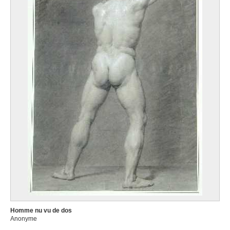
1579
Ecole des Pays-Bas méridionaux
1598
Ecole des Pays-Bas méridionaux
seconde moitié XVIe siècle
Ecole des Pays-Bas méridionaux
XVIe siècle
Ecole des Pays-Bas méridionaux
fin XVIe - début XVIIe siècle
Ecole des Pays-Bas méridionaux
début XVIIe siècle
Ecole des Pays-Bas méridionaux
premier quart XVIIe siècle
Ecole des Pays-Bas méridionaux
première moitié XVIIe siècle
Ecole des Pays-Bas méridionaux
1664
Homme nu vu de dos
Anonyme
Ecole des Pays-Bas méridionaux