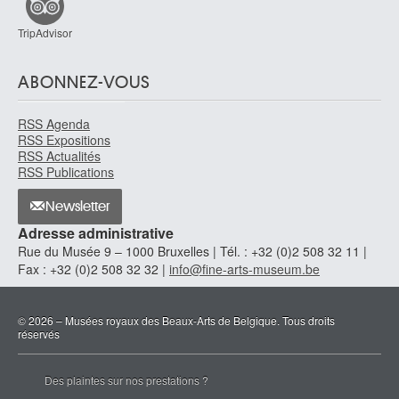
Ecole française
TripAdvisor
XVIe siècle
Ecole française du nord
vers 1460 - 1470
ABONNEZ-VOUS
Ecole française, Berry
RSS Agenda
vers troisième quart XIVe siècle
RSS Expositions
Ecole française, Bretagne
RSS Actualités
milieu XVe siècle
RSS Publications
Ecole française, Languedoc
Newsletter
début XVIe siècle
Adresse administrative
Ecole française, Languedoc
Rue du Musée 9 – 1000 Bruxelles | Tél. : +32 (0)2 508 32 11 |
XVe siècle
Fax : +32 (0)2 508 32 32 |
info@fine-arts-museum.be
Ecole française, Loire
premier quart XIVe siècle
© 2026 – Musées royaux des Beaux-Arts de Belgique. Tous droits
Ecole française, Loire
réservés
vers troisième quart XIVe siècle
École française, Paris
Des plaintes sur nos prestations ?
ca. 1400