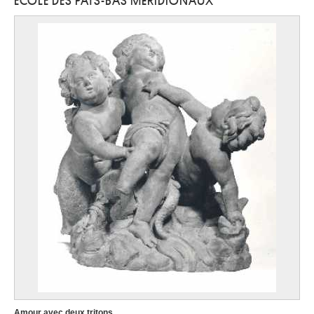
ECOLE DES PAYS-BAS MÉRIDIONAUX
Ecole allemande
milieu XVIe siècle
Ecole allemande
quatrième quart XVIe siècle
Ecole allemande, Allemagne méridionale
seconde moitié XVe siècle
Ecole allemande, Rhin Moyen
première moitié XVe siècle
Ecole anglaise
XVIe siècle
Ecole anglaise
XVIIe siècle
Ecole autrichienne
quatrième quart XVIIIe siècle
Ecole autrichienne
premier quart XVIIIe siècle
Ecole autrichienne
début XVIIIe siècle
Amour avec deux tritons