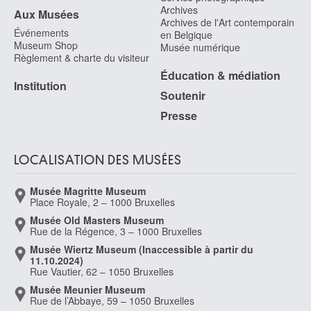
Ecole espagnole du nord
Archives
Aux Musées
Archives de l'Art contemporain
Ecole espagnole, Castille
Événements
en Belgique
première moitié XVIe siècle
Museum Shop
Musée numérique
Règlement & charte du visiteur
Ecole Flamande
première moitié XVIIIe siècle
Éducation & médiation
Institution
Ecole française
Soutenir
Ecole française
Presse
XVe siècle
Ecole française
LOCALISATION DES MUSÉES
deuxième quart XIVe siècle
Ecole française
Musée Magritte Museum
vers 1500
Place Royale, 2 – 1000 Bruxelles
Ecole française
Musée Old Masters Museum
Rue de la Régence, 3 – 1000 Bruxelles
fin XVIe - début XVIIe siècle
Musée Wiertz Museum (Inaccessible à partir du
Ecole française
11.10.2024)
premier quart XVIe siècle
Rue Vautier, 62 – 1050 Bruxelles
Ecole française
Musée Meunier Museum
Rue de l’Abbaye, 59 – 1050 Bruxelles
deuxième quart XVIe siècle