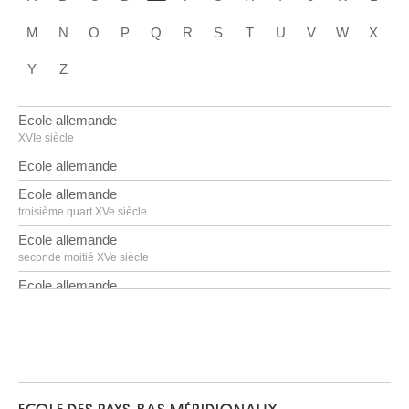
M
N
O
P
Q
R
S
T
U
V
W
X
Y
Z
Ecole allemande
XVIe siècle
Ecole allemande
Ecole allemande
troisième quart XVe siècle
Ecole allemande
seconde moitié XVe siècle
Ecole allemande
premier quart XVIe siècle
Ecole allemande
milieu XVIIIe siècle
Ecole allemande
troisième quart XVIe siècle