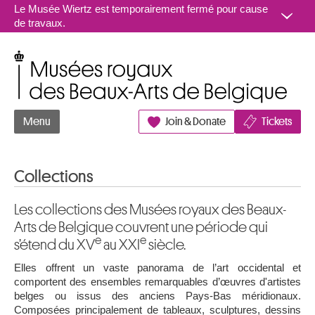
Aller au contenu
Le Musée Wiertz est temporairement fermé pour cause
de travaux.
Musées royaux des Beaux-Arts de Belgique
Menu
Join & Donate
Tickets
Collections
Les collections des Musées royaux des Beaux-
Arts de Belgique couvrent une période qui
e
e
s’étend du XV
au XXI
siècle.
Elles offrent un vaste panorama de l’art occidental et
comportent des ensembles remarquables d’œuvres d'artistes
belges ou issus des anciens Pays-Bas méridionaux.
Composées principalement de tableaux, sculptures, dessins