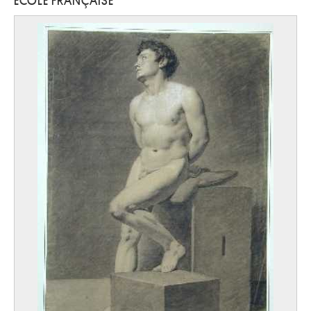
ECOLE FRANÇAISE
Ecole des Pays-Bas Méridionaux, Bruges ?
Premier quart XVIe siècle
Ecole des Pays-Bas méridionaux, Bruxelles
entre 1495 - 1506
Ecole des Pays-Bas méridionaux, Bruxelles
milieu XVIe siècle
Ecole des Pays-Bas méridionaux, Bruxelles
vers 1500
Ecole des Pays-Bas méridionaux, Bruxelles
vers 1450
Ecole des Pays-Bas méridionaux, Bruxelles
dernier quart XVe siècle
Ecole des Pays-Bas Méridionaux, Bruxelles
Fin XVe siècle
Ecole des Pays-Bas méridionaux, Bruxelles
deuxième quart XVIe siècle
Ecole des Pays-Bas Méridionaux, Bruxelles
seconde moitié XVIIe siècle