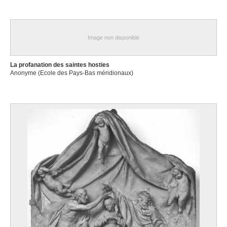
seconde moitié XVIIe siècle
Ecole des Pays-Bas méridionaux
fin XVIIe siècle
Image non disponible
Ecole des Pays-Bas méridionaux
XVIIe siècle
La profanation des saintes hosties
Ecole des Pays-Bas méridionaux
Anonyme (Ecole des Pays-Bas méridionaux)
fin XVIIe - début XVIIIe siècle
Ecole des Pays-Bas méridionaux
début XVIIIe siècle
Ecole des Pays-Bas méridionaux
première moitié XVIIIe siècle
Ecole des Pays-Bas méridionaux
XVIIIe siècle
Ecole des Pays-Bas méridionaux
vers 1530 - 1540
Ecole des Pays-Bas méridionaux
Ecole des Pays-Bas méridionaux
1542