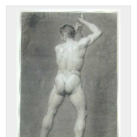
XVIIIe siècle
Ecole des Pays-Bas septentrionaux
Ecole des Pays-Bas septentrionaux
XVIIe siècle - XVIIIe siècle
Ecole des Pays-Bas septentrionaux
Seconde moitié XVIIIe siècle
Ecole des Pays-Bas septentrionaux
Première moitié XVIIe siècle
Ecole des Pays-Bas septentrionaux
Vers 1600
Ecole des Pays-Bas septentrionaux, Haarlem
Fin XVe siècle
Ecole des Pays-Bas septentrionaux, Leyde
XVIe siècle
Ecole des paysages brabançons
Ecole du nord de l'Italie
vers milieu XVe siècle
Ecole du nord de l'Italie