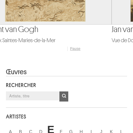
Jan van Goyen
Vue de Dordrecht depuis la Dordtse Kil
Pause
Œuvres
RECHERCHER
ARTISTES
E
A
B
C
D
F
G
H
I
J
K
L