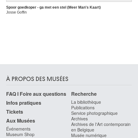
Soignies 1927 - Soignies 2005
Guinée, Kissi
Spoor goedkoper - ga met een stel (Meer Man's Kaart)
Josse Goffin
Gursky Andreas
Leipzig (Allemagne) 1955
Guttuso Renato
Bagheria / Palerme (Sicile, Italie) 1912 - Rome (Italie) 1987
Gysbrechts Cornelis Norbertus
Anvers ? - ? après 1683
Gysels Peeter
Anvers 1621 - 1690/91
À PROPOS DES MUSÉES
FAQ I Foire aux questions
Recherche
La bibliothèque
Infos pratiques
Publications
Tickets
Service photographique
Archives
Aux Musées
Archives de l'Art contemporain
Événements
en Belgique