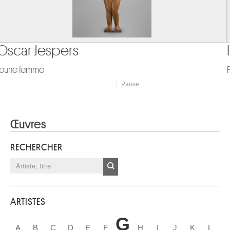
Hendrick Avercamp
Paysage de fleuve - (Verso) Esquisse d'un moulin à vent et d'une
maisonnette
Pause
Œuvres
RECHERCHER
ARTISTES