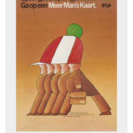
Modène (Italie) ca. 1540 - Rome (Italie) 1618
Guffens Godefroid
Hasselt 1823 - Schaerbeek / Bruxelles 1901
Guiette René
Anvers 1893 - 1976
Guignebert Jean-Claude
Paris (France) 1921
Guillain Marthe
Charleroi 1890 - Watermael-Boitsfort / Bruxelles 1974
Guillaume Agnès
Louvain 1962
Guillaume Georgette
Anderlecht / Bruxelles 1911 - Chastrès 1996
Guillaume J.
XIXème siècle
Guillaumin Armand
Paris (France) 1841 - 1927
Guilmot Jacques