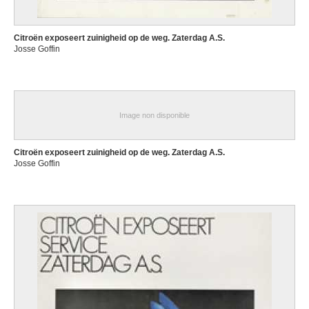
Ilfracombe, Devon (Angleterre, Royaume-Uni) 1919 - Alost 1997
Georges Claude
Fumay, Ardennes (France) 1929 - ? 1988
Citroën exposeert zuinigheid op de weg. Zaterdag A.S.
Gérard François
Josse Goffin
Rome (Italie) 1770 - Paris (France) 1837
Gérard Françoise
Bruxelles 1951
Gérard Théodore
Image non disponible
Gand 1829 - Melle 1902
Gérard Yvonne
Citroën exposeert zuinigheid op de weg. Zaterdag A.S.
Dinant 1902 - Namur 1992
Josse Goffin
Gerbosch Eugène-Achille
Saint-Josse-ten-Noode / Bruxelles 1876 - Ostende 1951
Géricault Théodore
Rouen, Seine-Maritime (France) 1791 - Paris (France) 1824
Gerini Lorenzo di Niccolò
mentionné à Florence (Italie) de 1391 à 1412
Gervex Henri