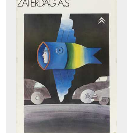
Geleyn Gaston
Bruxelles 1892 - Grimbergen 1946
Gelissen Maximilien-Lambert
Bruxelles 1786 - 1867
Gellée Claude
Chamagne, Meurthe-et-Moselle (France) 1600 - Rome (Italie) 1682
Geluck Jean-Christophe
Bruxelles 1947
Gen-Paul
Paris (France) 1895 - 1975
Gendebien Louis
Bruxelles 1882 - Villeneuve-Loubet, Alpes-Maritimes (France) 1946
Genisson Jules Victor
Saint-Omer, Pas-de-Calais (France) 1805 - Bruges 1860
Genovés Juan
Valence (Espagne) 1930
Gentils Vic