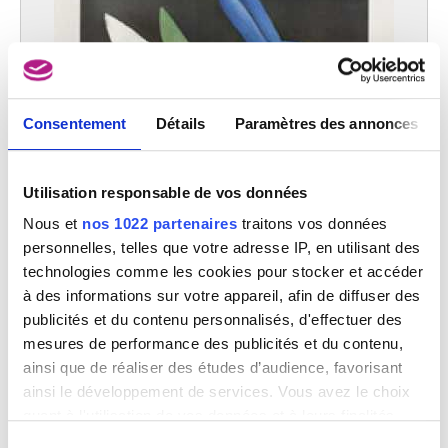
Paris (France) 1852 - 1929
Geurden Elisabeth
Gand 1924 - Evere / Bruxelles 2002
Geys Jef
Bourg-Léopold 1934 - Genk 2018
Consentement
Détails
Paramètres des annonces
Ghesquière Napoléon-François
Gand 1812 - 1862
Ghobert Bernard
Utilisation responsable de vos données
Woluwe -Saint-Lambert / Bruxelles 1914 - Uccle / Bruxelles 1975
Nous et
nos 1022 partenaires
traitons vos données
Ghysels Jean-Pierre
personnelles, telles que votre adresse IP, en utilisant des
Uccle / Bruxelles 1932 - Couture-Saint-Germain / Lasne 2024
technologies comme les cookies pour stocker et accéder
Gilioli Emile
à des informations sur votre appareil, afin de diffuser des
Paris (France) 1911 - 1977
publicités et du contenu personnalisés, d'effectuer des
Gillemans Jan Pauwel I
mesures de performance des publicités et du contenu,
Anvers 1618 - Antwerpen ? dernière mention en 1675
ainsi que de réaliser des études d’audience, favorisant
Gillet Roger Edgard
ainsi le développement de services. Vous avez le choix
Paris (France) 1924 - Saint-Suliac, Ille-et-Vilaine (France) 2004
quant à l'utilisation de vos données et à leurs finalités.
Gilmont Edgar
Vous pouvez modifier ou retirer votre consentement à
Sélection