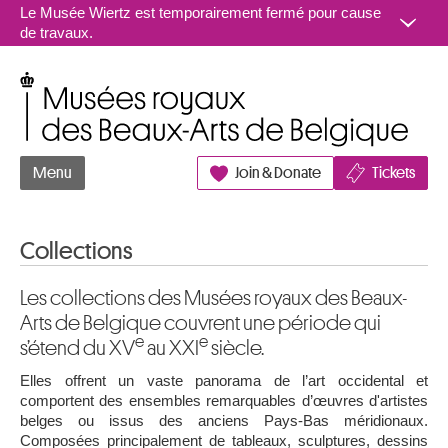
Aller au contenu
Le Musée Wiertz est temporairement fermé pour cause
de travaux.
Musées royaux des Beaux-Arts de Belgique
Menu
Join & Donate
Tickets
Collections
Les collections des Musées royaux des Beaux-
Arts de Belgique couvrent une période qui
e
e
s’étend du XV
au XXI
siècle.
Elles offrent un vaste panorama de l’art occidental et
comportent des ensembles remarquables d’œuvres d'artistes
belges ou issus des anciens Pays-Bas méridionaux.
Composées principalement de tableaux, sculptures, dessins