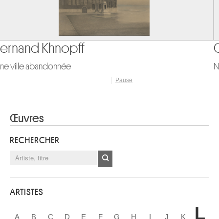
Gabriel Grupello
Narcisse
Pause
Œuvres
RECHERCHER
ARTISTES
L
A
B
C
D
E
F
G
H
I
J
K