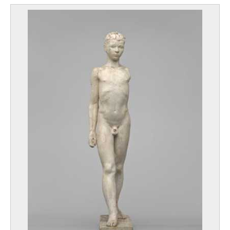
le Roy Pierre-François
Namur 1739 - Bruxelles 1812
le Sidaner Henri
Port Louis (Ile Maurice) 1862 - Versailles, Yvelines (France) 1939
Le Sueur Eustache
Paris (France) 1616 - 1655
Leblanc Walter
Anvers 1932 - Silly 1986
Leclercq Victor
Soignies 1896 - Nordhausen, Thüringen (Allemagne) 1944
Lecomte Marcel
Saint-Gilles / Bruxelles 1900 - Bruxelles 1966
Ledel Dolf
Schaerbeek / Bruxelles 1893 - Etterbeek / Bruxelles 1976
Leduc Paul
La Louvière 1876 - Bruxelles 1943
Leemans Johannes
La Haye (Pays-Bas) ? vers 1633 - La Haye (Pays-Bas) avant ou en 1688