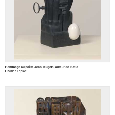
Lambotte André
Namur 1943
Lambrecht Constant
Roulers 1915 - 1993
Lambrechts C.
Lambrechts Jan Baptist
Anvers 1680 - ? après 1731
Lambrichs Edmond
Bruxelles 1830 - 1887
Lammens Jean-Baptiste
Hommage au poète Jean Teugels, auteur de l'Oeuf
Gand 1818 - 1894
Charles Leplae
Lamorinière François
Anvers 1828 - 1911
Landry Abel [LOANed Artworks]
Limoges (France) 1871 - Paris (France) 1923
Landuyt Octave
Gand 1922 - Heusden / Destelbergen 2024