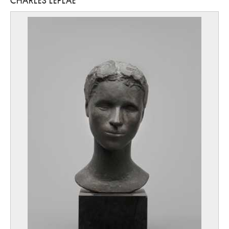
CHARLES LEPLAE
Labisse Félix
Douai, Nord (France) 1905 - Paris (France) 1982
Lacasse Joseph
Tournai 1894 - Paris (France) 1975
Lacomblez Jacques
Ixelles / Bruxelles 1934
Lacroix Antoine
Wavre 1843 - Schaerbeek / Bruxelles 1896
Laenen Jean-Paul
Malines 1931 - 2012
Laermans Eugène
Bruxelles 1864 - 1940
Laffineur Marc
Bomal / Durbuy 1940
Lafontaine Marie-Jo
Anvers 1950
Lagae Jules
Roulers 1862 - Bruges 1931