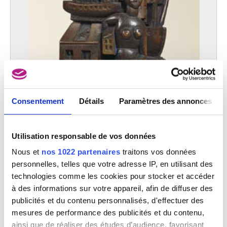
Langaskens Maurice
Gand 1884 - Bruxelles 1946
Langbehn Roger
1892 - Montdidier (France) 1918
Langendijk Dirk
Rotterdam (Pays-Bas) 1748 - 1805
Langlet Pierre
Bruxelles 1848 - ?
Consentement
Détails
Paramètres des annonces
Lapicque Charles
Theizé, Rhône (France) 1898 -¨Paris (France) 1988
Larche Raoul [LOANed Artworks]
Utilisation responsable de vos données
Saint-André-de-Cubzac, Gironde (France) 1860 - Paris (France) 1912
Nous et
nos 1022 partenaires
traitons vos données
Lardera Berto
La Spezia (Italie) 1911 - Paris (France) 1989
personnelles, telles que votre adresse IP, en utilisant des
technologies comme les cookies pour stocker et accéder
Larock Evert
à des informations sur votre appareil, afin de diffuser des
Kapelle-op-den-Bos 1865 - 1901
publicités et du contenu personnalisés, d'effectuer des
Latinis Georges
mesures de performance des publicités et du contenu,
Schaerbeek / Bruxelles 1885 - 1963
ainsi que de réaliser des études d’audience, favorisant