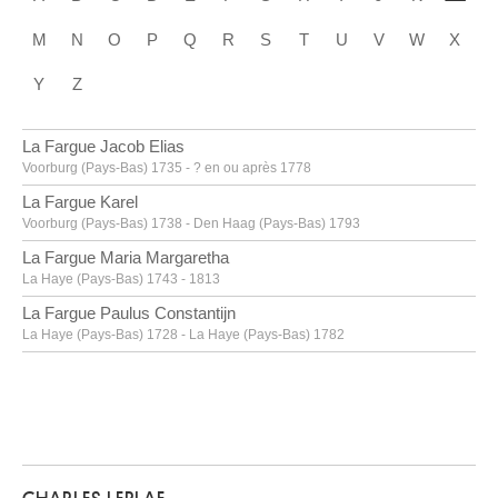
M
N
O
P
Q
R
S
T
U
V
W
X
Y
Z
La Fargue Jacob Elias
Voorburg (Pays-Bas) 1735 - ? en ou après 1778
La Fargue Karel
Voorburg (Pays-Bas) 1738 - Den Haag (Pays-Bas) 1793
La Fargue Maria Margaretha
La Haye (Pays-Bas) 1743 - 1813
La Fargue Paulus Constantijn
La Haye (Pays-Bas) 1728 - La Haye (Pays-Bas) 1782
La Hyre Laurent de
Paris (France) 1606 - 1656
Labarre [LOANed Artworks]
Labarthe Philippe
Bordeaux, Gironde (France) 1936 - 2003