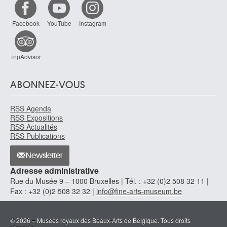
Lhote André
Bordeaux, Gironde (France) 1885 - Paris (France) 1962
Facebook
YouTube
Instagram
Liard Robert
La Louvière 1911 - Liège 1988
Liberi Paolo
TripAdvisor
Padoue (Italie) 1614 - Venise 1687
Liebermann Max
ABONNEZ-VOUS
Berlin (Allemagne) 1847 - 1935
Lieferinxe Josse
RSS Agenda
Mentionné en Provence à partir de 1493 - ? 1505/08
RSS Expositions
RSS Actualités
Lies Joseph
RSS Publications
Anvers 1821 - 1865
Lievens Jan
Newsletter
Leyde (Pays-Bas) 1607 - Amsterdam (Pays-Bas) 1674
Adresse administrative
Rue du Musée 9 – 1000 Bruxelles | Tél. : +32 (0)2 508 32 11 |
Ligy R.J.
Fax : +32 (0)2 508 32 32 |
info@fine-arts-museum.be
XIXe siècle
Lingelbach Johannes
Francfort-sur-le-Main, Hesse (Allemagne) 1622 - Amsterdam (Pays-Bas)
© 2026 – Musées royaux des Beaux-Arts de Belgique. Tous droits
1674