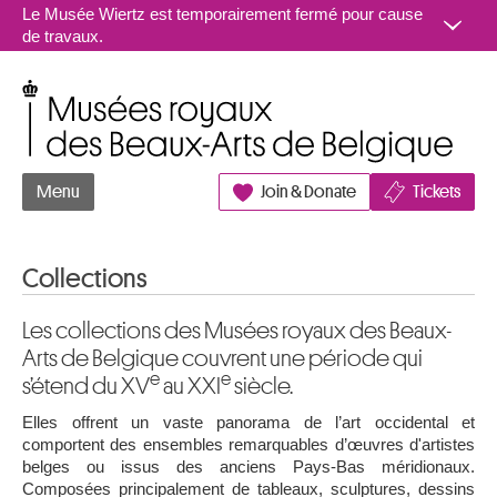
Aller au contenu
Le Musée Wiertz est temporairement fermé pour cause
de travaux.
Musées royaux des Beaux-Arts de Belgique
Menu
Join & Donate
Tickets
Collections
Les collections des Musées royaux des Beaux-
Arts de Belgique couvrent une période qui
e
e
s’étend du XV
au XXI
siècle.
Elles offrent un vaste panorama de l’art occidental et
comportent des ensembles remarquables d’œuvres d'artistes
belges ou issus des anciens Pays-Bas méridionaux.
Composées principalement de tableaux, sculptures, dessins