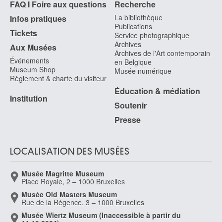
Paris (France) 1688 - 1737
FAQ I Foire aux questions
Recherche
Lempereur-Haut Marcel
La bibliothèque
Infos pratiques
Publications
Liège 1898 - Lille 1986
Tickets
Service photographique
Lenaerts Carlos
Archives
Aux Musées
Bruxelles 1911 - Woluwé-Saint-Pierre / Bruxelles 1997
Archives de l'Art contemporain
Événements
en Belgique
Lenaerts Henri
Museum Shop
Musée numérique
Molenbeek-Saint-Jean / Bruxelles 1923 - Irurre-Navarra (Espagne) 2006
Règlement & charte du visiteur
Éducation & médiation
Lennep Jacques
Institution
Uccle / Bruxelles 1941
Soutenir
Lenoir R.
Presse
Actif en 1969
Lens Andries Cornelis
Anvers 1739 - Bruxelles 1822
LOCALISATION DES MUSÉES
Lens Johannes Jacobus
Musée Magritte Museum
Anvers 1746 - Bruxelles 1814
Place Royale, 2 – 1000 Bruxelles
Leoni Leone
Musée Old Masters Museum
Menaggio (Italie) 1509 - Milan (Italie) 1590
Rue de la Régence, 3 – 1000 Bruxelles
Leplae Charles
Musée Wiertz Museum (Inaccessible à partir du