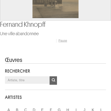
Fernand Khnopff
Une ville abandonnée
Pause
Œuvres
RECHERCHER
ARTISTES
A
B
C
D
E
F
G
H
I
J
K
L