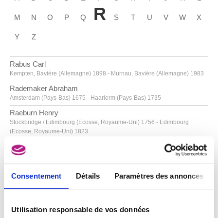
R
M
N
O
P
Q
S
T
U
V
W
X
Y
Z
Rabus Carl
Kempten, Bavière (Allemagne) 1898 - Murnau, Bavière (Allemagne) 1983
Rademaker Abraham
Amsterdam (Pays-Bas) 1675 - Haarlerm (Pays-Bas) 1735
Raeburn Henry
Stockbridge / Edimbourg (Ecosse, Royaume-Uni) 1756 - Edimbourg
(Ecosse, Royaume-Uni) 1823
Raemaekers Louis
Roermond (Pays-Bas) 1869 - Schéveningue (Pays-Bas) 1956
Raeren
Consentement
Détails
Paramètres des annonces
fin XVIe siècle
Raeren
seconde moitié XVIe siècle
Utilisation responsable de vos données