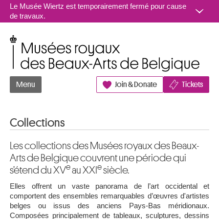
Aller au contenu
Le Musée Wiertz est temporairement fermé pour cause
de travaux.
Musées royaux des Beaux-Arts de Belgique
Menu
Join & Donate
Tickets
Collections
Les collections des Musées royaux des Beaux-
Arts de Belgique couvrent une période qui
e
e
s’étend du XV
au XXI
siècle.
Elles offrent un vaste panorama de l’art occidental et
comportent des ensembles remarquables d’œuvres d'artistes
belges ou issus des anciens Pays-Bas méridionaux.
Composées principalement de tableaux, sculptures, dessins