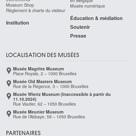
en Belgique
Museum Shop
Leyde (Pays-Bas) 1606 - Amsterdam (Pays-Bas) 1669
Musée numérique
Règlement & charte du visiteur
Renard Raymond
Éducation & médiation
Auderghem / Bruxelles 1929 - 2002
Institution
Soutenir
Reni Guido
Presse
Calvenzano (Italie) 1575 - Bologne (Italie) 1642
Renoir Pierre Auguste
Limoges, Haute-Vienne (France) 1841 - Cagnes-sur-Mer, Alpes-Maritimes
LOCALISATION DES MUSÉES
(France) 1919
Renouard Paul
Musée Magritte Museum
Cour-Cheverny (France) 1845 - Paris (France) 1924
Place Royale, 2 – 1000 Bruxelles
Restout Jean
Musée Old Masters Museum
Rue de la Régence, 3 – 1000 Bruxelles
Rouen (France) 1692 - Paris 1768
Musée Wiertz Museum (Inaccessible à partir du
Restout Marc-Antoine
11.10.2024)
Caen (France) 1616 - 1684
Rue Vautier, 62 – 1050 Bruxelles
Rets Jean
Musée Meunier Museum
Rue de l’Abbaye, 59 – 1050 Bruxelles
Saint-Denis / Paris (France) 1910 - Liège 1998
Reychler Rita
Eeklo 1933
PARTENAIRES