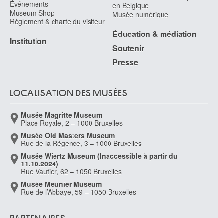
Événements
en Belgique
Stevens Alfred
Museum Shop
Musée numérique
Règlement & charte du visiteur
Stevens Alfred [LOANed Artworks]
Éducation & médiation
Bruxelles 1823 - Paris (France) 1906
Institution
Soutenir
Stevens Gustave-Max
Bruxelles 1871 - 1946
Presse
Stevens Joseph
Bruxelles 1816 - 1892
LOCALISATION DES MUSÉES
Stevens Pieter II
Malines vers 1567 - Prague (Tchéquie) après 1624
Musée Magritte Museum
Stevenson Robert Macaulay
Place Royale, 2 – 1000 Bruxelles
Glasgow (Ecosse, Royaume-Uni) 1854 - Bardowie / Glasgow (Ecosse,
Musée Old Masters Museum
Royaume-Uni) 1952
Rue de la Régence, 3 – 1000 Bruxelles
Musée Wiertz Museum (Inaccessible à partir du
Stobbaerts Jan
11.10.2024)
Anvers 1838 - Schaerbeek / Bruxelles 1914
Rue Vautier, 62 – 1050 Bruxelles
Stobbaerts Marcel
Musée Meunier Museum
Forest / Bruxelles 1899 - Etterbeek / Bruxelles 1979
Rue de l’Abbaye, 59 – 1050 Bruxelles
Stocquart Ildephonse
Grammont 1819 - Bruxelles 1889