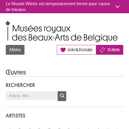
Aller au contenu
Le Musée Wiertz est temporairement fermé pour cause
de travaux.
Musées royaux des Beaux-Arts de Belgique
Menu
Join & Donate
Tickets
Œuvres
RECHERCHER
ARTISTES