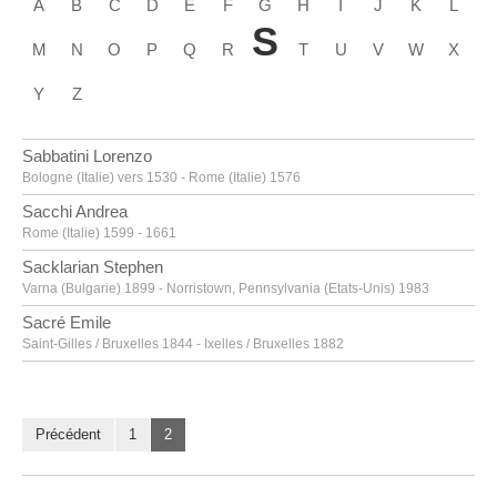
A
B
C
D
E
F
G
H
I
J
K
L
S
M
N
O
P
Q
R
T
U
V
W
X
Y
Z
Sabbatini Lorenzo
Bologne (Italie) vers 1530 - Rome (Italie) 1576
Sacchi Andrea
Rome (Italie) 1599 - 1661
Sacklarian Stephen
Varna (Bulgarie) 1899 - Norristown, Pennsylvania (Etats-Unis) 1983
Sacré Emile
Saint-Gilles / Bruxelles 1844 - Ixelles / Bruxelles 1882
Sadeler Aegidius
Anvers 1570 - Prague (Tchéquie) 1629
Saenredam Pieter Jansz.
Précédent
1
2
Assendelft (Pays-Bas) 1597 - Haarlem (Pays-Bas) 1665
Saftleven Cornelis