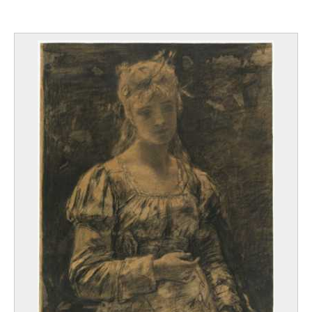
Anvers 1652 - Arendonk 1714
Schelfhout Andreas
La Haye (Pays-Bas) 1787 - 1870
Schellinks Willem
Amsterdam (Pays-Bas) 1623 ? - 1678
Schellinks Willem
Amsterdam (Pays-Bas) 1627 - 1678
Schirren Ferdinand
Anvers 1872 - Bruxelles 1944
Schlobach Willy
Bruxelles 1864 - Nonnenhorn, Bavière (Allemagne) 1951
Schmalzigaug Jules
Anvers 1882 - La Haye (Pays-Bas) 1917
Schneider Gérard Ernest
Sainte-Croix (Suisse) 1896 - Paris (France) 1986
Schoevaerdts Matthijs
Franc-maître à Bruxelles en 1690
Schöffer Nicolas