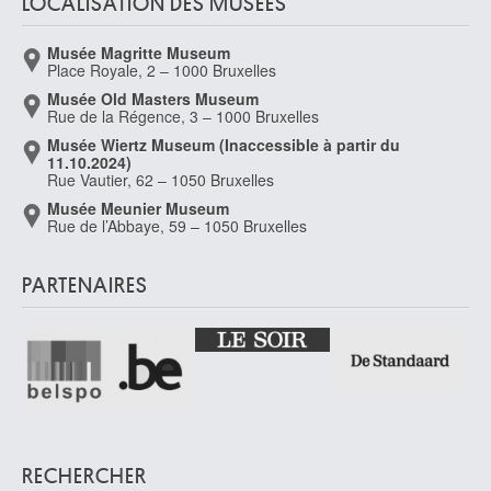
Musée Magritte Museum
Ardooie 1868 - Ixelles / Bruxelles 1908
Place Royale, 2 – 1000 Bruxelles
Bonifazio Veronese
Musée Old Masters Museum
Vérone (Italie) 1487 - Venise (Italie) 1553
Rue de la Régence, 3 – 1000 Bruxelles
Bonnard Pierre
Musée Wiertz Museum (Inaccessible à partir du
11.10.2024)
Fontenay-aux-Roses, Hauts-de-Seine (France) 1867 - Le Cannet, Alpes-
Rue Vautier, 62 – 1050 Bruxelles
Maritimes (France) 1947
Musée Meunier Museum
Bonnecroy Jan Baptist
Rue de l’Abbaye, 59 – 1050 Bruxelles
Anvers 1618 - Bruxelles 1676
Bonnecroy Jan Baptist [LOANed Artworks]
PARTENAIRES
Anvers 1618 - Bruxelles 1676
Bonnet Anne
Bruxelles 1908 - 1960
Bonnetain Armand
Bruxelles 1883 - 1973
Borden William-Ross
Encino / Los Angeles, Californie (Etats-Unis) 1951
RECHERCHER
Bos Dirk
Barneveld (Pays-Bas) 1890 - Leidschendam (Pays-Bas) 1976