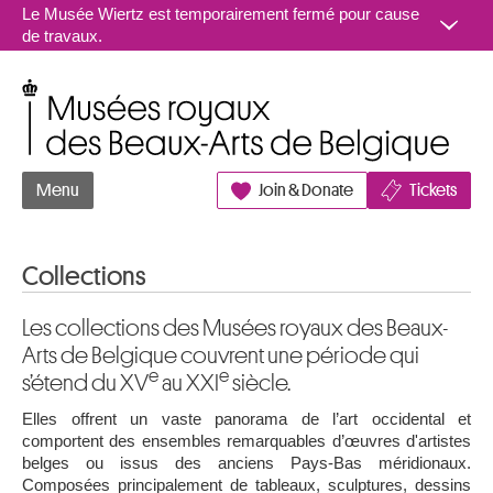
Aller au contenu
Le Musée Wiertz est temporairement fermé pour cause
de travaux.
Musées royaux des Beaux-Arts de Belgique
Menu
Join & Donate
Tickets
Collections
Les collections des Musées royaux des Beaux-
Arts de Belgique couvrent une période qui
e
e
s’étend du XV
au XXI
siècle.
Elles offrent un vaste panorama de l’art occidental et
comportent des ensembles remarquables d’œuvres d'artistes
belges ou issus des anciens Pays-Bas méridionaux.
Composées principalement de tableaux, sculptures, dessins