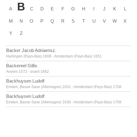
M
N
O
P
Q
R
S
T
U
V
W
X
Y
Z
Backer Jacob Adriaensz.
Harlingen (Pays-Bas) 1608 - Amsterdam (Pays-Bas) 1651
Backereel Gillis
Anvers 1572 - avant 1662
Backhuysen Ludolf
Emden, Basse-Saxe (Allemagne) 1631 - Amsterdam (Pays-Bas) 1708
Backhuysen Ludolf
Emden, Basse-Saxe (Allemagne) 1630 - Amsterdam (Pays-Bas) 1708
Bacon Francis
Dublin (Irlande) 1909 - Madrid (Espagne) 1992
Baegert Derick
Wesel, Rhénanie du Nord-Westphalie (Allemagne) vers 1440 - après 1502
Baele Alfons