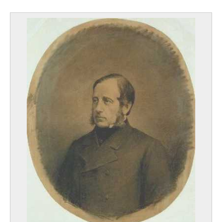
Bilquin Jean
Gand 1938
Binjé Franz
Liège 1835 - Schaerbeek / Bruxelles 1900
Biset Karel-Emmanuel
Malines 1633 - Breda (Pays-Bas) 1691
Bishop Henry
Londres (Angleterre, Royaume-Uni) 1868 - 1939
Bisschop Cornelis
Dordrecht (Pays-Bas) 1630 - 1674
Bissier Jules
Fribourg-en-Brisgau, Baden-Württemberg (Allemagne) 1893 - Ascona
(Suisse) 1965
Bitker Colette
Paris (France) 1929
Blanchard Maria
Santander (Cantabrie, Espagne) 1881 - Paris (France) 1932
Blanche Jacques-Emile