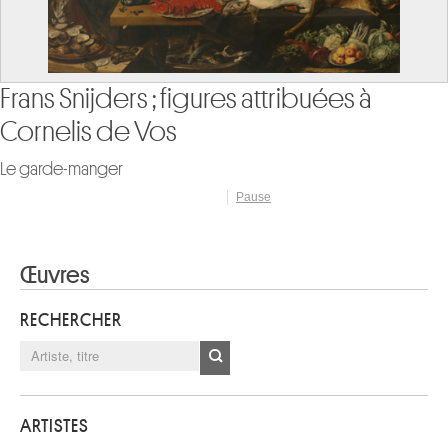
Gabriel Grupello
Narcisse
Pause
Œuvres
RECHERCHER
ARTISTES
B
A
C
D
E
F
G
H
I
J
K
L