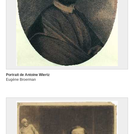
Maastricht (Pays-Bas) 1937
Bailly David
Leiden (Pays-Bas) 1584 - 1657
Baj Enrico
Milan (Italie) 1924 - Vergiate (Italie) 2003
Baldung Grien Hans
Schwäbisch Gmünd, Baden-Württemberg (Allemagne) 1484/85 -
Strasbourg, Bas-Rhin (France) 1545
Balestra Antonio
Portrait de Antoine Wiertz
Vérone (Italie) 1666 - 1740
Eugène Broerman
Ballavoine Jules-Frédéric
Paris (France) 1855 - 1901
Baltazar Julius
Paris (France) 1949
Baltens Pieter
Anvers 1527 - 1584
Bandinelli Baccio
Florence (Italie) 1493 - 1560