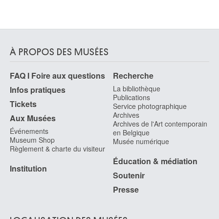
Delft (Pays-Bas) 1921 - Saint-Trond 2012
Boilly Louis-Léopold
La Bassée, Nord (France) 1761 - Paris (France) 1845
À PROPOS DES MUSÉES
Boitard François
Toulouse ? (France) ca. 1667 - Amsterdam ? (Pays-Bas) 1719
FAQ I Foire aux questions
Recherche
Bol Ferdinand
La bibliothèque
Infos pratiques
Dordrecht (Pays-Bas) 1616 - Amsterdam (Pays-Bas) 1680
Publications
Tickets
Service photographique
Bol Hans
Archives
Aux Musées
Malines 1534 - Amsterdam (Pays-Bas) 1593
Archives de l'Art contemporain
Événements
en Belgique
Bolle Marie-Anne
Museum Shop
Musée numérique
Bruxelles 1944
Règlement & charte du visiteur
Bollé Martin
Éducation & médiation
Institution
Vilvorde 1912 - Schaerbeek / Bruxelles 1968
Soutenir
Boltanski Christian
Presse
Paris (France) 1944 - 2021
Bombled Karel-Frederik
Amsterdam (Pays-Bas) 1822 - Chantilly, Oise (France) 1902
LOCALISATION DES MUSÉES
Boncquet Henri