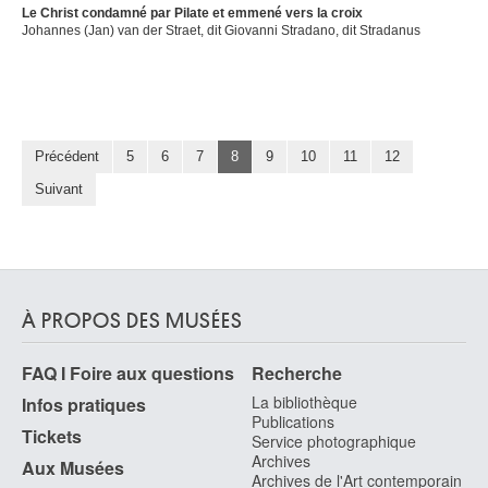
Ecole espagnole du nord
Le Christ condamné par Pilate et emmené vers la croix
Johannes (Jan) van der Straet, dit Giovanni Stradano, dit Stradanus
Ecole espagnole, Castille
première moitié XVIe siècle
Ecole Flamande
première moitié XVIIIe siècle
Ecole française
Précédent
5
6
7
8
9
10
11
12
Ecole française
Suivant
XVe siècle
Ecole française
deuxième quart XIVe siècle
Ecole française
À PROPOS DES MUSÉES
vers 1500
Ecole française
FAQ I Foire aux questions
Recherche
fin XVIe - début XVIIe siècle
La bibliothèque
Infos pratiques
Ecole française
Publications
premier quart XVIe siècle
Tickets
Service photographique
Archives
Ecole française
Aux Musées
Archives de l'Art contemporain
deuxième quart XVIe siècle