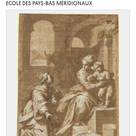
ECOLE DES PAYS-BAS MÉRIDIONAUX
Ecole allemande
milieu XVIe siècle
Ecole allemande
quatrième quart XVIe siècle
Ecole allemande, Allemagne méridionale
seconde moitié XVe siècle
Ecole allemande, Rhin Moyen
première moitié XVe siècle
Ecole anglaise
XVIe siècle
Ecole anglaise
XVIIe siècle
Ecole autrichienne
quatrième quart XVIIIe siècle
Ecole autrichienne
premier quart XVIIIe siècle
Ecole autrichienne
début XVIIIe siècle