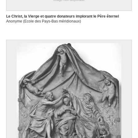
1534
Ecole des Pays-Bas méridionaux, Gand
Le Christ, la Vierge et quatre donateurs implorant le Père éternel
dernier quart XVe siècle
Anonyme (Ecole des Pays-Bas méridionaux)
Ecole des Pays-Bas méridionaux, Liège ?
XVIIIe siècle
Ecole des Pays-Bas méridionaux, Malines
ca. 1540
Ecole des Pays-Bas méridionaux, Malines
deuxième moitié XVIe siècle
Ecole des Pays-Bas méridionaux, Malines
1570
Ecole des Pays-Bas méridionaux, Malines
vers 1600
Ecole des Pays-Bas méridionaux, Malines
début XVIIe siècle
Ecole des Pays-Bas méridionaux, Malines
ca. 1520-1530
Ecole des Pays-Bas méridionaux, Malines