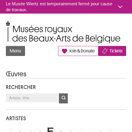
Aller au contenu
Le Musée Wiertz est temporairement fermé pour cause
de travaux.
Musées royaux des Beaux-Arts de Belgique
Menu
Join & Donate
Tickets
Œuvres
RECHERCHER
ARTISTES
E