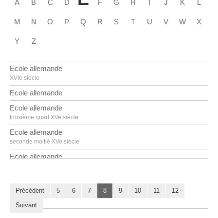
A
B
C
D
F
G
H
I
J
K
L
M
N
O
P
Q
R
S
T
U
V
W
X
Y
Z
Ecole allemande
XVIe siècle
Ecole allemande
Ecole allemande
troisième quart XVe siècle
Ecole allemande
seconde moitié XVe siècle
Ecole allemande
premier quart XVIe siècle
Ecole allemande
milieu XVIIIe siècle
Précédent
5
6
7
8
9
10
11
12
Ecole allemande
Suivant
troisième quart XVIe siècle