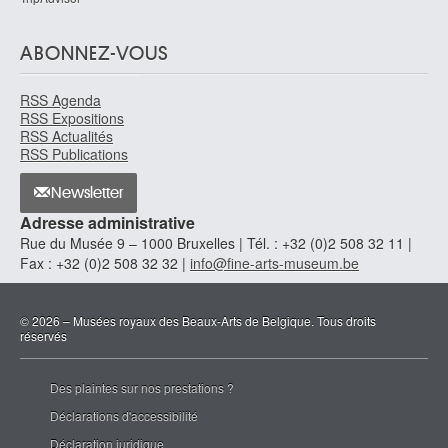
Ecole française, Paris
XIVe siècle
ABONNEZ-VOUS
Ecole franco-flamande
RSS Agenda
ca. 1420-1430
RSS Expositions
Ecole franco-italienne
RSS Actualités
1650-1725
RSS Publications
Ecole italienne
Newsletter
Ecole italienne
Adresse administrative
seconde moitié XVIe siècle
Rue du Musée 9 – 1000 Bruxelles | Tél. : +32 (0)2 508 32 11 |
Ecole italienne
Fax : +32 (0)2 508 32 32 |
info@fine-arts-museum.be
XVIIe siècle
Ecole italienne
© 2026 – Musées royaux des Beaux-Arts de Belgique. Tous droits
fin XVIe siècle
réservés
Ecole italienne
fin XVIe - début XVIIe siècle
Des plaintes sur nos prestations ?
Ecole italienne
Déclarations d'accessibilité
XVIe siècle
Déclaration juridique