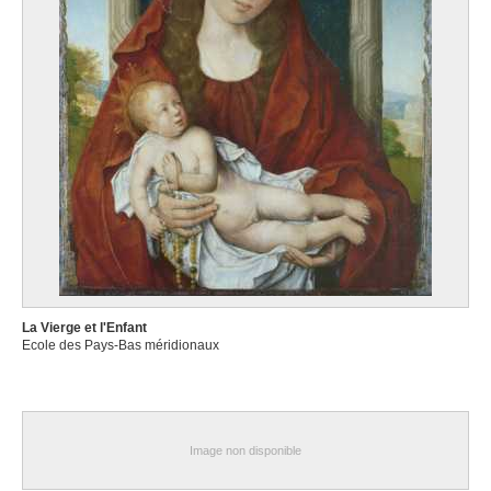
XVIe siècle
Ecole des anciens Pays-Bas
vers 1520-1530
Ecole des anciens Pays-Bas méridionaux
première moitié XVIe siècle
Ecole des anciens Pays-Bas septentrionaux, Haute Gueldre
vers 1500-1515
Ecole des Pays-Bas méridionaux
milieu XVe siècle
Ecole des Pays-Bas méridionaux
troisième quart XVe siècle
Ecole des Pays-Bas méridionaux
La Vierge et l'Enfant
dernier quart XVe siècle
Ecole des Pays-Bas méridionaux
Ecole des Pays-Bas méridionaux
XVe siècle
Ecole des Pays-Bas méridionaux
fin XVe - début XVIe siècle
Image non disponible
Ecole des Pays-Bas méridionaux