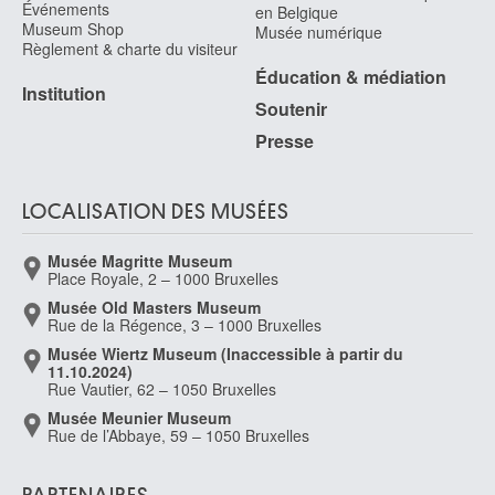
Événements
en Belgique
Ecole française
Museum Shop
Musée numérique
Règlement & charte du visiteur
troisième quart XVIe siècle
Éducation & médiation
Ecole française
Institution
vers 1580
Soutenir
Ecole française
Presse
XVIIe siècle
Ecole française
LOCALISATION DES MUSÉES
premier quart XVIIIe siècle
Ecole française
Musée Magritte Museum
XVIIIe siècle
Place Royale, 2 – 1000 Bruxelles
Ecole française
Musée Old Masters Museum
Rue de la Régence, 3 – 1000 Bruxelles
première moitié XVIIIe siècle
Musée Wiertz Museum (Inaccessible à partir du
Ecole française
11.10.2024)
seconde moitié XVIIIe siècle
Rue Vautier, 62 – 1050 Bruxelles
Ecole française
Musée Meunier Museum
Rue de l’Abbaye, 59 – 1050 Bruxelles
fin XVIIe siécle - début XVIIIe siècle
Ecole française
milieu XVIIe siècle