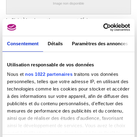
milieu XVIIIe siècle
Image non disponible
Ecole des Pays-Bas méridionaux
vers 1560 - 1570
Le Christ à la colonne et le couronnement d'épines
Ecole des Pays-Bas méridionaux
Anonyme (Ecole des Pays-Bas méridionaux)
XVIIe siècle ?
Ecole des Pays-Bas méridionaux
Consentement
Détails
Paramètres des annonces
vers 1525
Ecole des Pays-Bas méridionaux
1551
Utilisation responsable de vos données
Ecole des Pays-Bas méridionaux
Nous et
nos 1022 partenaires
traitons vos données
fin XVIe siècle
personnelles, telles que votre adresse IP, en utilisant des
Ecole des Pays-Bas méridionaux
technologies comme les cookies pour stocker et accéder
deuxième quart XVIe siècle
à des informations sur votre appareil, afin de diffuser des
Ecole des Pays-Bas méridionaux, Anvers
publicités et du contenu personnalisés, d'effectuer des
vers 1510-1520
mesures de performance des publicités et du contenu,
Ecole des Pays-Bas méridionaux, Anvers
ainsi que de réaliser des études d’audience, favorisant
vers 1520
ainsi le développement de services. Vous avez le choix
Le Christ condamné par Pilate et emmené vers la croix
Ecole des Pays-Bas méridionaux, Anvers
quant à l'utilisation de vos données et à leurs finalités.
Johannes (Jan) van der Straet, dit Giovanni Stradano, dit Stradanus