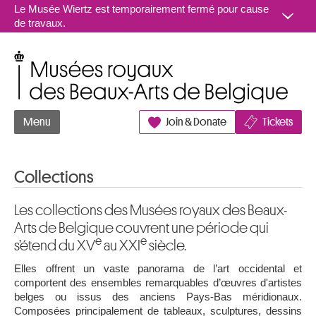
Aller au contenu
Le Musée Wiertz est temporairement fermé pour cause
de travaux.
Musées royaux des Beaux-Arts de Belgique
Menu
Join & Donate
Tickets
Collections
Les collections des Musées royaux des Beaux-
Arts de Belgique couvrent une période qui
e
e
s’étend du XV
au XXI
siècle.
Elles offrent un vaste panorama de l’art occidental et
comportent des ensembles remarquables d’œuvres d'artistes
belges ou issus des anciens Pays-Bas méridionaux.
Composées principalement de tableaux, sculptures, dessins