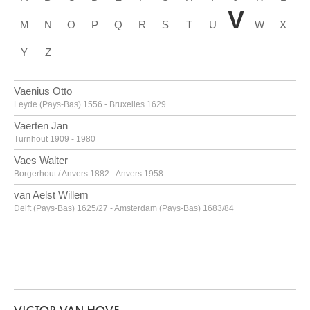
V
M
N
O
P
Q
R
S
T
U
W
X
Y
Z
Vaenius Otto
Leyde (Pays-Bas) 1556 - Bruxelles 1629
Vaerten Jan
Turnhout 1909 - 1980
Vaes Walter
Borgerhout / Anvers 1882 - Anvers 1958
van Aelst Willem
Delft (Pays-Bas) 1625/27 - Amsterdam (Pays-Bas) 1683/84
van Alsloot Denijs
Bruxelles? vers 1570? - 1625/26
van Amstel Jan
Amsterdam vers 1500 - Anvers vers 1542/43
Van Anderlecht Englebert