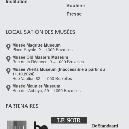
Institution
Van de Velde Rinus
Soutenir
Louvain 1983
Presse
van de Velde Serge
Uccle / Bruxelles 1950
LOCALISATION DES MUSÉES
van de Velde Willem II
Leyde (Pays-Bas) 1633 - Londres (Angleterre, Royaume-Uni) 1707
Musée Magritte Museum
van de Venne Adriaen Pietersz.
Place Royale, 2 – 1000 Bruxelles
Delft (Pays-Bas) 1589 - Den Haag (Pays-Bas) 1662
Musée Old Masters Museum
Rue de la Régence, 3 – 1000 Bruxelles
van de Woestyne Gustave
Gand 1881 - Uccle / Bruxelles 1947
Musée Wiertz Museum (Inaccessible à partir du
11.10.2024)
van de Woestyne Maxime
Rue Vautier, 62 – 1050 Bruxelles
Louvain 1911 - Lasne 2000
Musée Meunier Museum
Rue de l’Abbaye, 59 – 1050 Bruxelles
Van de Wouwer Roger
Hoboken / Anvers 1933 - Anvers 2005
van Delen Dirck
PARTENAIRES
Heusden / Bois-le-Duc (Pays-Bas) 1604/05 - Arnemuiden (Pays-Bas) 1671
van Delen Jan
Bruxelles 1635 - 1703