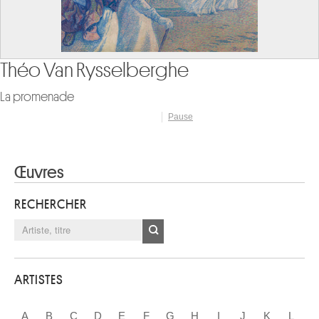
Josef Albers
Homage to the Square. Signal
Pause
Œuvres
RECHERCHER
ARTISTES
A
B
C
D
E
F
G
H
I
J
K
L