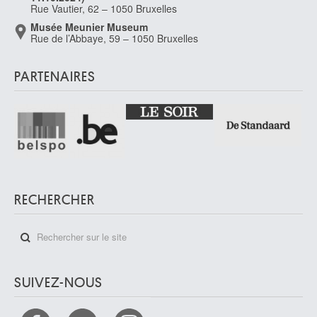
Rue Vautier, 62 – 1050 Bruxelles
Van Breedam Camiel
Musée Meunier Museum
Boom 1936
Rue de l’Abbaye, 59 – 1050 Bruxelles
van Brekelenkam Quiringh Gerritsz.
Zwammerdam / Alphen aan den Rijn (Pays-Bas) ? 1622/30 - Leyde (Pays-
PARTENAIRES
Bas) 1669/79
Van Bronckhorst Jan Gerritsz.
Utrecht (Pays-Bas) 1603 - Amsterdam (Pays-Bas) 1661
van Brussel Hermanus
Haarlem (Pays-Bas) 1763 - Utrecht (Pays-Bas) 1815
van Buscom Guillaume Egide
Malines 1758 - Alost 1831
RECHERCHER
Van Camp Camille
Tongres 1834 - Montreux (Suisse) 1891
van Cats Dirck
van Cleve Hendrick III
Anvers vers 1525 - 1589
SUIVEZ-NOUS
van Cleve Joos
Clèves, Rhénanie du Nord-Westphalie (Allemagne) vers 1480/85 - Anvers