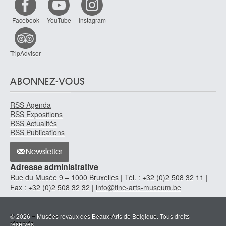
entre novembre 1540 et avril 1541
Facebook
YouTube
Instagram
van Coninxloo Cornelis Schernier
actif à Bruxelles en 1526 - après 1559
van Coninxloo Gillis III
TripAdvisor
Anvers 1544 - Amsterdam (Pays-Bas) 1606
van Coninxloo Jan II
ABONNEZ-VOUS
? 1489 - ? après 1546
van Couwenbergh Christiaen
RSS Agenda
Delft (Pays-Bas) 1604 - Cologne, Rhénanie du Nord-Westphalie
RSS Expositions
(Allemagne) 1667
RSS Actualités
RSS Publications
van Craesbeeck Joos
Neerlinter / Linter 1605 ou 1608 - Bruxelles avant 1662
Newsletter
van Croos Antonie Jansz.
Adresse administrative
Alkmaar (Pays-Bas) ? 1606/07 - La Haye (Pays-Bas) ? 1662/63
Rue du Musée 9 – 1000 Bruxelles | Tél. : +32 (0)2 508 32 11 |
van Dalen Cornelis I
Fax : +32 (0)2 508 32 32 |
info@fine-arts-museum.be
ca. 1606 - Amsterdam (Pays-Bas) 1665
Van Damme Caroline
© 2026 – Musées royaux des Beaux-Arts de Belgique. Tous droits
Kamina (Congo) 1955 - vit et travaille à Bruxelles
réservés