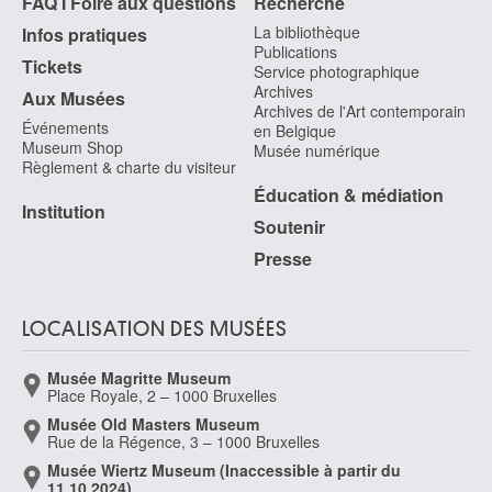
FAQ I Foire aux questions
Recherche
services.
Gand 1839 - Bruxelles 1919
La bibliothèque
Infos pratiques
van Bijlert Jan
Publications
Tickets
Utrecht (Pays-Bas) 1597/98 - 1671
Service photographique
Archives
Aux Musées
van Bloemen Jan Frans
Archives de l'Art contemporain
Anvers 1662 - Rome (Italie) 1749
Événements
en Belgique
Museum Shop
Musée numérique
van Bloemen Pieter
Règlement & charte du visiteur
Anvers 1657 - Anvers 1720
Éducation & médiation
Van Bommel Elias Pieter
Institution
Soutenir
Amsterdam (Pays-Bas) 1819 - Vienne (Autriche) 1890
Presse
van Borselen Jan Willem
Gouda (Pays-Bas) 1825 - La Haye (Pays-Bas) 1892
van Borssom Anthonie
LOCALISATION DES MUSÉES
Amsterdam ca. 1630 - 1677
van Breda Jan
Musée Magritte Museum
Place Royale, 2 – 1000 Bruxelles
Van Brée Mathieu
Musée Old Masters Museum
Anvers 1773 - 1839
Rue de la Régence, 3 – 1000 Bruxelles
Van Brée Philippe
Musée Wiertz Museum (Inaccessible à partir du
Anvers 1786 - Saint-Josse-ten-Noode / Bruxelles 1871
11.10.2024)