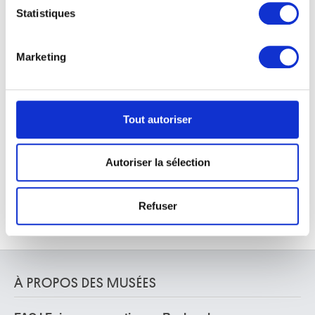
Bonn, Rhétanie du Nord-Westphalie (Allemagne) 1669 - Anvers 1728
géographique qui peuvent être précises à plusieurs
Statistiques
mètres près
van Baurscheit Jan Pieter II
Identifier votre appareil en l'analysant activement
Anvers 1699 - 1768
pour en relever les caractéristiques spécifiques
Marketing
Van Beers Jan
(empreintes digitales).
Lierre 1852 - Fay-aux-Loges, Loiret (France) 1927
Pour en savoir plus sur le traitement de vos données
van Beresteyn Claes
personnelles et définir vos préférences, reportez-vous à
Haarlem (Pays-Bas) 1629 - 1684
la
section « Détails »
. Vous pouvez modifier ou retirer
Tout autoriser
Ève
van Bergen Thé
votre consentement à tout moment à partir de la
Madeleine van Thorenburg
Achterveld (Pays-Bas) 1946
déclaration sur les cookies.
Autoriser la sélection
Van Beurden Alfons
Anvers 1854 - 1938
Les cookies nous permettent de personnaliser le contenu
et les annonces, d'offrir des fonctionnalités relatives aux
Van Beveren Mattheus
Refuser
Anvers vers 1630 - Bruxelles 1690
médias sociaux et d'analyser notre trafic. Nous
partageons également des informations sur l'utilisation de
van Beyeren Abraham
notre site avec nos partenaires de médias sociaux, de
La Haye (Pays-Bas) 1620/21 - Overschie / Rotterdam (Pays-Bas) 1690
publicité et d'analyse, qui peuvent combiner celles-ci
Van Beylen Victor
À PROPOS DES MUSÉES
avec d'autres informations que vous leur avez fournies
Anvers 1897 - 1970
ou qu'ils ont collectées lors de votre utilisation de leurs
Van Biesbroeck Louis-Pierre