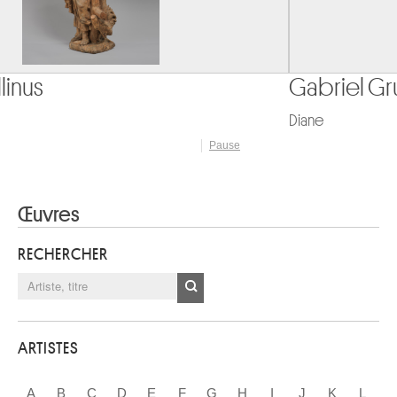
Gabriel Grupello
Diane
Pause
Œuvres
RECHERCHER
ARTISTES
A
B
C
D
E
F
G
H
I
J
K
L