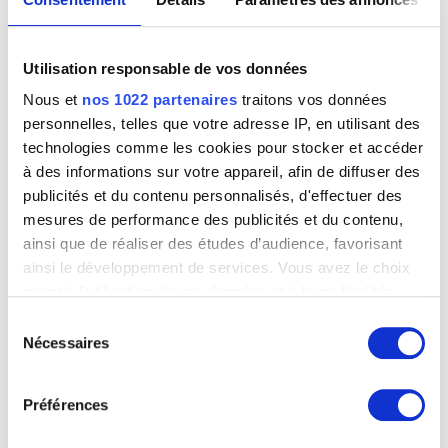
MADELEINE VAN THORENBURG
Schaerbeek / Bruxelles 1918 - Bruxelles 1961
Van Assche Auguste Lambert
Bruxelles 1797 - 1864
Utilisation responsable de vos données
Van Assche Henri
Nous et
nos 1022 partenaires
traitons vos données
Bruxelles 1774 - 1841
personnelles, telles que votre adresse IP, en utilisant des
van Assche Petrus
technologies comme les cookies pour stocker et accéder
Laeken / Bruxelles 1897 - Ostende 1974
à des informations sur votre appareil, afin de diffuser des
Van Asten War
publicités et du contenu personnalisés, d'effectuer des
Arendonk 1888 - Ixelles / Bruxelles 1958
mesures de performance des publicités et du contenu,
van Avont Pieter
ainsi que de réaliser des études d’audience, favorisant
Malines 1600 - Deurne / Anvers 1652
ainsi le développement de services. Vous avez le choix
van Baburen Dirck
quant à l'utilisation de vos données et à leurs finalités.
Wijk-bij-Duurstede (Pays-Bas) 1594/95 - Utrecht (Pays-Bas) 1624
Vous pouvez modifier ou retirer votre consentement à
Sélection
van Balen Hendrick
tout moment en consultant la Déclaration relative aux
Nécessaires
du
Anvers 1575 - 1632
cookies ou en cliquant sur l'icône de confidentialité.
consentement
van Balen Jan I
Préférences
Anvers 1611 - 1654
Si vous le permettez, nous aimerions également :
van Baurscheit Jan Pieter I
Collecter des informations sur votre localisation