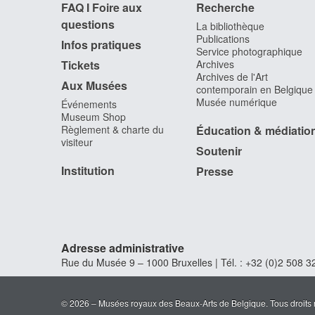
FAQ I Foire aux
Recherche
questions
La bibliothèque
Publications
Infos pratiques
Service photographique
Tickets
Archives
Archives de l'Art
Aux Musées
contemporain en Belgique
Musée numérique
Événements
Museum Shop
Règlement & charte du
Éducation & médiatio
visiteur
Soutenir
Institution
Presse
Adresse administrative
Rue du Musée 9 – 1000 Bruxelles | Tél. : +32 (0)2 508 32
© 2026 – Musées royaux des Beaux-Arts de Belgique. Tous droits 