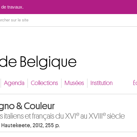
Aller au contenu
 de travaux.
Agenda
Collections
Musées
Institution
É
gno & Couleur
e
e
s italiens et français du XVI
au XVIII
siècle
 Hautekeete, 2012, 255 p.