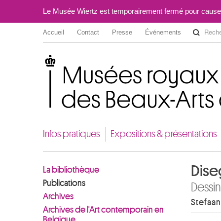
Le Musée Wiertz est temporairement fermé pour cause
Accueil
Contact
Presse
Événements
Musées royaux des Beaux-Arts de Belgique
Infos pratiques
Expositions & présentations
Dise
La bibliothèque
Publications
Dessin
Archives
Stefaan
Archives de l'Art contemporain en
Belgique