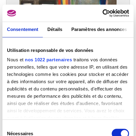
Consentement
Détails
Paramètres des annonces
Pierre Lahaut
Utilisation responsable de vos données
Les années 60
Nous et
nos 1022 partenaires
traitons vos données
personnelles, telles que votre adresse IP, en utilisant des
technologies comme les cookies pour stocker et accéder
à des informations sur votre appareil, afin de diffuser des
publicités et du contenu personnalisés, d'effectuer des
mesures de performance des publicités et du contenu,
ainsi que de réaliser des études d’audience, favorisant
ainsi le développement de services. Vous avez le choix
quant à l'utilisation de vos données et à leurs finalités.
Vous pouvez modifier ou retirer votre consentement à
Sélection
tout moment en consultant la Déclaration relative aux
Nécessaires
du