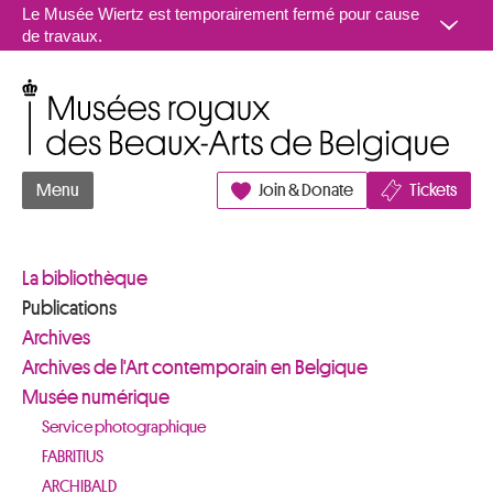
Aller au contenu
Le Musée Wiertz est temporairement fermé pour cause
de travaux.
Musées royaux des Beaux-Arts de Belgique
Menu
Join & Donate
Tickets
La bibliothèque
Publications
Archives
Archives de l'Art contemporain en Belgique
Musée numérique
Service photographique
FABRITIUS
ARCHIBALD