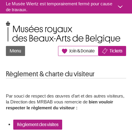
Aller au contenu
Le Musée Wiertz est temporairement fermé pour cause
de travaux.
Musées royaux des Beaux-Arts de Belgique
Menu
Join & Donate
Tickets
Règlement & charte du visiteur
Par souci de respect des œuvres d’art et des autres visiteurs,
la Direction des MRBAB vous remercie de
bien vouloir
respecter le règlement du visiteur :
Règlement des visites