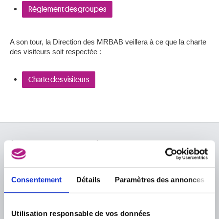
Règlement des groupes
A son tour, la Direction des MRBAB veillera à ce que la charte
des visiteurs soit respectée :
Charte des visiteurs
À PROPOS DES MUSÉES
FAQ I Foire aux questions
Recherche
Consentement
Détails
Paramètres des annonces
La bibliothèque
Infos pratiques
Publications
Tickets
Service photographique
Archives
Aux Musées
Utilisation responsable de vos données
Archives de l'Art contemporain