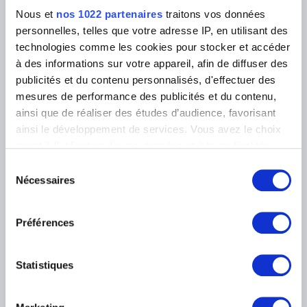
Événements
en Belgique
Nous et
nos 1022 partenaires
traitons vos données
Museum Shop
Musée numérique
personnelles, telles que votre adresse IP, en utilisant des
Règlement & charte du visiteur
technologies comme les cookies pour stocker et accéder
Éducation & médiation
Institution
à des informations sur votre appareil, afin de diffuser des
Soutenir
publicités et du contenu personnalisés, d'effectuer des
Presse
mesures de performance des publicités et du contenu,
ainsi que de réaliser des études d’audience, favorisant
ainsi le développement de services. Vous avez le choix
LOCALISATION DES MUSÉES
quant à l'utilisation de vos données et à leurs finalités.
Vous pouvez modifier ou retirer votre consentement à
Musée Magritte Museum
Sélection
Place Royale, 2 – 1000 Bruxelles
tout moment en consultant la Déclaration relative aux
Nécessaires
du
Musée Old Masters Museum
cookies ou en cliquant sur l'icône de confidentialité.
consentement
Rue de la Régence, 3 – 1000 Bruxelles
Musée Wiertz Museum (Inaccessible à partir du
Préférences
Si vous le permettez, nous aimerions également :
11.10.2024)
Rue Vautier, 62 – 1050 Bruxelles
Collecter des informations sur votre localisation
géographique qui peuvent être précises à plusieurs
Musée Meunier Museum
Statistiques
Rue de l’Abbaye, 59 – 1050 Bruxelles
mètres près
Identifier votre appareil en l'analysant activement
pour en relever les caractéristiques spécifiques