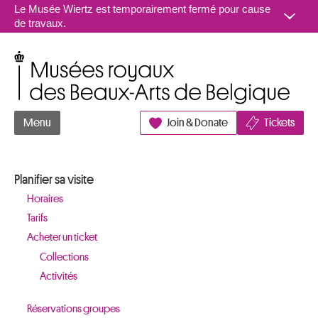
Aller au contenu
Le Musée Wiertz est temporairement fermé pour cause
de travaux.
Musées royaux des Beaux-Arts de Belgique
Menu
Join & Donate
Tickets
Planifier sa visite
Horaires
Tarifs
Acheter un ticket
Collections
Activités
Réservations groupes