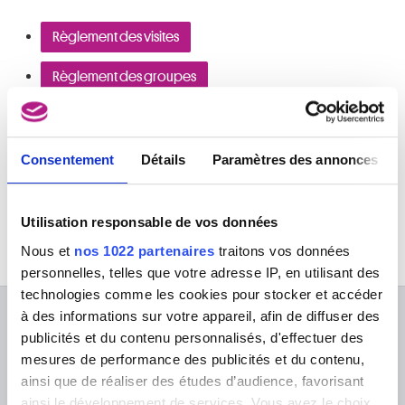
Règlement des visites
Règlement des groupes
A son tour, la Direction des MRBAB veillera à ce que la charte
des visiteurs soit respectée :
Consentement
Détails
Paramètres des annonces
Charte des visiteurs
Utilisation responsable de vos données
Nous et
nos 1022 partenaires
traitons vos données
personnelles, telles que votre adresse IP, en utilisant des
technologies comme les cookies pour stocker et accéder
à des informations sur votre appareil, afin de diffuser des
À PROPOS DES MUSÉES
publicités et du contenu personnalisés, d'effectuer des
mesures de performance des publicités et du contenu,
FAQ I Foire aux questions
Recherche
ainsi que de réaliser des études d’audience, favorisant
La bibliothèque
Infos pratiques
ainsi le développement de services. Vous avez le choix