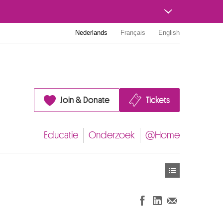
Nederlands
Français
English
Join & Donate
Tickets
Educatie
Onderzoek
@Home