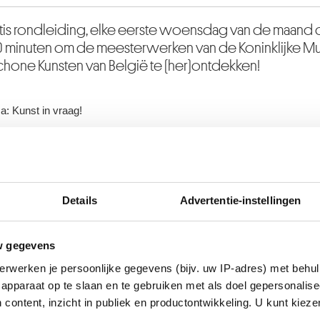
atis rondleiding, elke eerste woensdag van de maand
 30 minuten om de meesterwerken van de Koninklijke M
hone Kunsten van België te (her)ontdekken!
: Kunst in vraag!
RAMMATIE FREE GUIDE
Details
Advertentie-instellingen
Waar ?
Pieter Bruegel, De val van Icarus
w gegevens
Wie ?
Rodin, Jean d’Aire
erwerken je persoonlijke gegevens (bijv. uw IP-adres) met behul
apparaat op te slaan en te gebruiken met als doel gepersonalise
Hoeveel ?
 content, inzicht in publiek en productontwikkeling. U kunt kiez
Georges Seurat, De Seine bij de Grande-Jatte