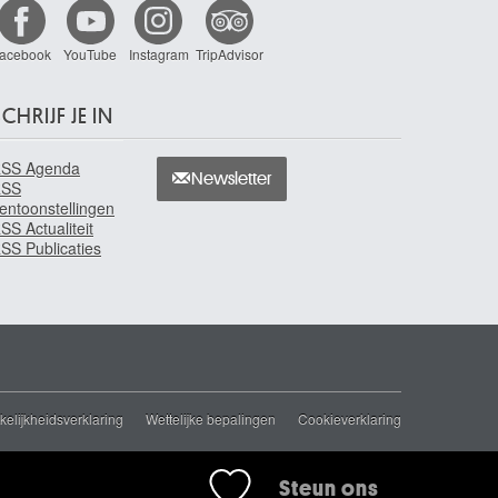
acebook
YouTube
Instagram
TripAdvisor
CHRIJF JE IN
SS Agenda
Newsletter
RSS
entoonstellingen
SS Actualiteit
SS Publicaties
elijkheidsverklaring
Wettelijke bepalingen
Cookieverklaring
Steun ons