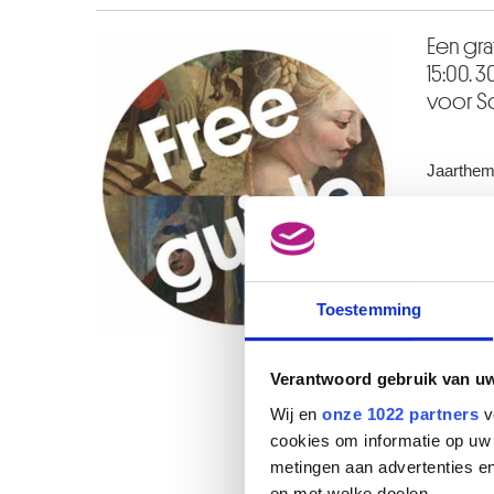
Een gr
15:00.
voor Sc
Jaarthema
PROG
Toestemming
05/09
Verantwoord gebruik van u
03/10
Wij en
onze 1022 partners
v
cookies om informatie op uw 
07/11
metingen aan advertenties en
en met welke doelen.