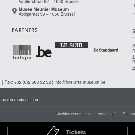
Vautierstraat 62 – 1050 Brussel
Musée Meunier Museum
Abdijstraat 59 – 1050 Brussel
F
PARTNERS
S
R
T
R
R
1 | Fax: +32 (0)2 508 32 32 |
info@fine-arts-museum.be
e rechten voorbehouden
Klachten over onze dienstverlening ?
Toegank
Tickets