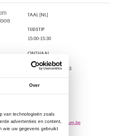
 om
TAAL (NL)
usea
TIJDSTIP
15:00-15:30
ONTHAAL
KMSKB - infobalie
Regentschapsstraat 3
1000 Brussel
Over
TARIEVEN
gratis
MEER INFORMATIE
p van technologieën zoals
erde advertenties en content,
info@fine-arts-museum.be
en wie uw gegevens gebruikt
Zonder reservatie