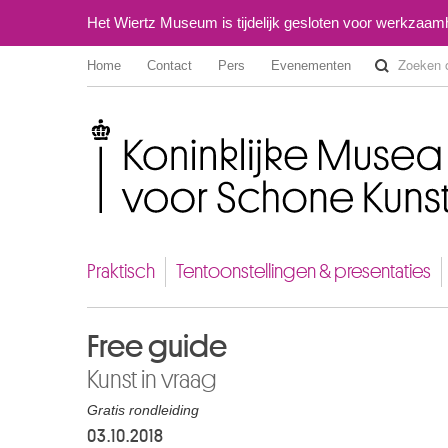
Het Wiertz Museum is tijdelijk gesloten voor werkzaa
Home
Contact
Pers
Evenementen
Koninklijke Musea voor Schone Kunsten van België
Praktisch
Tentoonstellingen & presentaties
Free guide
Kunst in vraag
Gratis rondleiding
03.10.2018