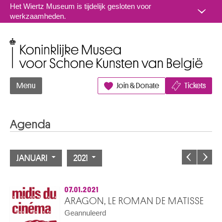
Naar inhoud
Het Wiertz Museum is tijdelijk gesloten voor
werkzaamheden.
Koninklijke Musea voor Schone Kunsten van België
Menu
Join & Donate
Tickets
Agenda
JANUARI
2021
07.01.2021
ARAGON, LE ROMAN DE MATISSE
Geannuleerd