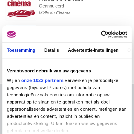
Geannuleerd
Midis du Cinéma
21.01.2021
BROODJE BRUSSEL - EXPO ‘.BE
MODERN’
Geannuleerd
Toestemming
Details
Advertentie-instellingen
Ov
Rondleiding
Verantwoord gebruik van uw gegevens
Wij en
onze 1022 partners
verwerken je persoonlijke
gegevens (bijv. uw IP-adres) met behulp van
technologieën zoals cookies om informatie op uw
OVER DE MUSEA
apparaat op te slaan en te gebruiken met als doel
gepersonaliseerde advertenties en content, metingen aan
Veelgestelde vragen
Onderzoek
advertenties en content, inzicht in publiek en
Bibliotheek
Praktisch
productontwikkeling. U kunt kiezen wie uw gegevens
Publicaties
Tickets
gebruikt en met welke doelen.
Fotodienst