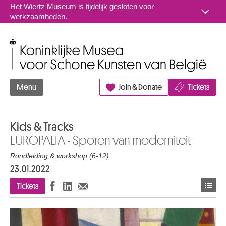
Naar inhoud
Het Wiertz Museum is tijdelijk gesloten voor
werkzaamheden.
Koninklijke Musea voor Schone Kunsten van België
Menu
Join & Donate
Tickets
Kids & Tracks
EUROPALIA - Sporen van moderniteit
Rondleiding & workshop (6-12)
23.01.2022
Tickets