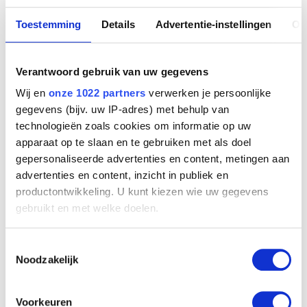
15:00 - 16:30
Toestemming
Details
Advertentie-instellingen
Ov
ONTHAAL
KMSKB
Verantwoord gebruik van uw gegevens
Forum Old Masters Museum
Regentschapsstraat 3
Wij en
onze 1022 partners
verwerken je persoonlijke
1000 Brussel
gegevens (bijv. uw IP-adres) met behulp van
technologieën zoals cookies om informatie op uw
apparaat op te slaan en te gebruiken met als doel
TARIEVEN
gepersonaliseerde advertenties en content, metingen aan
9,5€/kind (inclusief museumtoegang)
advertenties en content, inzicht in publiek en
productontwikkeling. U kunt kiezen wie uw gegevens
MEER INFORMATIE
gebruikt en met welke doelen.
reservation@fine-arts-museum.be
Als u het toestaat, willen we ook graag:
T + 32(0)2 508 33 33
Toestemmingsselectie
Dinsdag, donderdag & vrijdag: 10:00 - 12:00 / 14:30 - 16:00
Informatie verzamelen over uw geografische
Noodzakelijk
locatie, die tot een paar meter nauwkeurig kan zijn
Uw apparaat identificeren door het actief te
scannen op specifieke eigenschappen (fingerprinting)
Voorkeuren