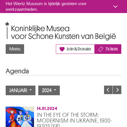
Naar inhoud
Het Wiertz Museum is tijdelijk gesloten voor
werkzaamheden.
Koninklijke Musea voor Schone Kunsten van België
Menu
Join & Donate
Tickets
Agenda
JANUARI
2024
14.01.2024
IN THE EYE OF THE STORM:
MODERNISM IN UKRAINE, 1900-
1930S (FR)