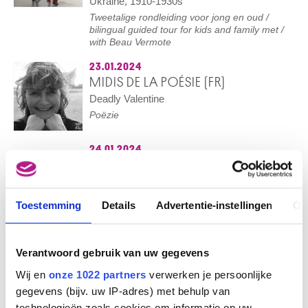
Ukraine, 1910-1930s
Tweetalige rondleiding voor jong en oud /
bilingual guided tour for kids and family met /
with Beau Vermote
23.01.2024
MIDIS DE LA POÉSIE (FR)
Deadly Valentine
Poëzie
24.01.2024
RONDLEIDING VOOR BLINDEN EN
SLECHTZIENDEN (NL)
Luisteren naar kunstwerken (Musée Old
Toestemming
Details
Advertentie-instellingen
Ov
Masters Museum)
Museum op Maat
25.01.2024
Verantwoord gebruik van uw gegevens
BROODJE BRUSSEL (NL)
Wij en
onze 1022 partners
verwerken je persoonlijke
Ode aan de stilte
gegevens (bijv. uw IP-adres) met behulp van
Rondleiding door Isabel Vermote
technologieën zoals cookies om informatie op uw